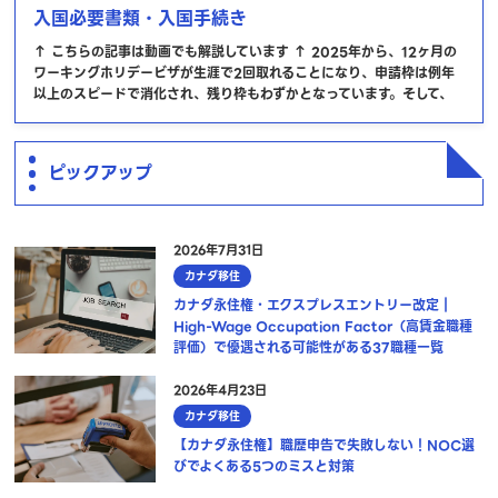
入国必要書類・入国手続き
↑ こちらの記事は動画でも解説しています ↑ 2025年から、12ヶ月の
ワーキングホリデービザが生涯で2回取れることになり、申請枠は例年
以上のスピードで消化され、残り枠もわずかとなっています。そして、
ピックアップ
2026年7月31日
カナダ移住
カナダ永住権・エクスプレスエントリー改定｜
High-Wage Occupation Factor（高賃金職種
評価）で優遇される可能性がある37職種一覧
2026年4月23日
カナダ移住
【カナダ永住権】職歴申告で失敗しない！NOC選
びでよくある5つのミスと対策