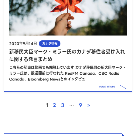
2023年9月14日
カナダ情報
新移民大臣マーク・ミラー氏のカナダ移住者受け入れ
に関する発言まとめ
こちらの記事は動画でも解説しています カナダ移民局の新大臣マーク・
ミラー氏は、数週間前に行われた RedFM Canada、CBC Radio
Canada、Bloomberg Newsとのインタビュ
投
1
2
3
…
9
>
稿
の