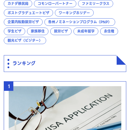
カナダ移民局
コモンローパートナー
ファミリークラス
ポストグラデュエートビザ
ワーキングホリデー
企業内転勤就労ビザ
各州ノミネーションプログラム（PNP）
学生ビザ
家族移住
就労ビザ
未成年留学
永住権
観光ビザ（ビジター）
ランキング
1