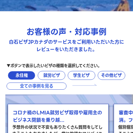
お客様の声・対応事例
白石ビザJPカナダのサービスをご利用いただいた方に
レビューをいただきました。
▼ボタンで表示したいビザの種類を選択してください。
永住権
就労ビザ
学生ビザ
その他ビザ
全ての事例を見る
コロナ禍のLMIA就労ビザ取得や雇用主の
審査中
ビジネス閉鎖を乗り越...
消。フ
予想外の状況で不安もありたくさん質問をしてし
個別個