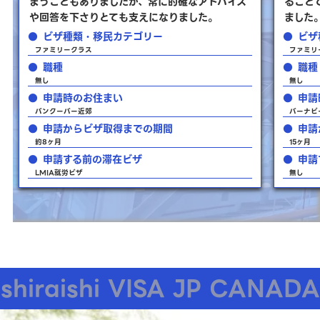
まうこともありましたが、常に的確なアドバイス
ること
や回答を下さりとても支えになりました。
ました
ビザ種類・移民カテゴリー
ビザ
ファミリークラス
ファミリ
職種
職種
無し
無し
申請時のお住まい
申請
バンクーバー近郊
バーナビ
申請からビザ取得までの期間
申請
約8ヶ月
15ヶ月
申請する前の滞在ビザ
申請
LMIA就労ビザ
無し
shiraishi VISA JP CANADA