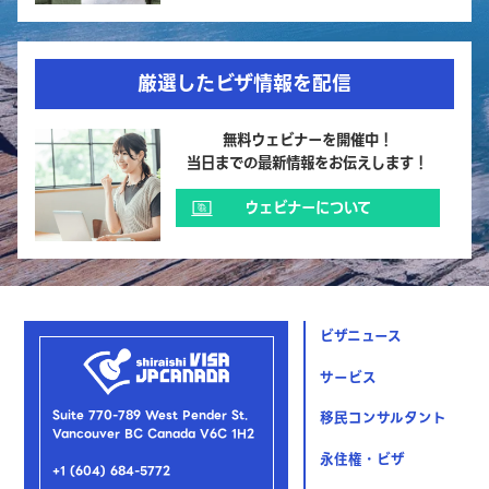
厳選したビザ情報を配信
無料ウェビナーを開催中！
当日までの最新情報をお伝えします！
ウェビナーについて
ビザニュース
サービス
Suite 770-789 West Pender St.
移民コンサルタント
Vancouver BC Canada V6C 1H2
永住権・ビザ
+1 (604) 684-5772