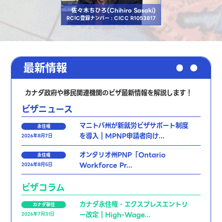
佐々木ちひろ(Chihiro Sasaki)
RCIC登録ナンバー : CICC R1053817
最新情報
カナダ政府や移民関連機関のビザ最新情報を解説します！
ビザニュース
マニトバ州が新就労ビザサポート制度
永住権
を導入｜MPNP申請者向け...
2026年8月7日
オンタリオ州PNP「Ontario
永住権
Workforce Pr...
2026年8月5日
ビザコラム
カナダ永住権・エクスプレスエントリ
カナダ移住
ー改定｜High-Wage...
2026年7月31日