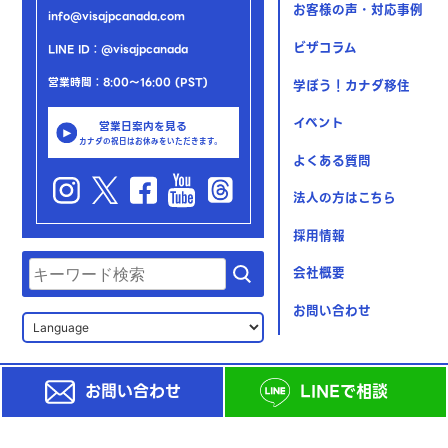
お客様の声・対応事例
info@visajpcanada.com
ビザコラム
LINE ID：@visajpcanada
営業時間：8:00～16:00 (PST)
学ぼう！カナダ移住
イベント
営業日案内を見る
カナダの祝日はお休みをいただきます。
よくある質問
法人の方はこちら
採用情報
会社概要
お問い合わせ
お問い合わせ
LINEで相談
© 2023 Yuki Shiraishi Immigration Consulting Inc.