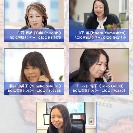
白石 有紀 (Yuki Shiraishi)
山下 薫 (Kaoru Yamashita)
RCIC登録ナンバー : CICC R419175
RCIC登録ナンバー : CICC R421719
櫻井 由美子 (Yumiko Sakurai)
グールド 塔子（Toko Gould）
RCIC登録ナンバー : CICC R508285
RCIC登録ナンバー : CICC R708406