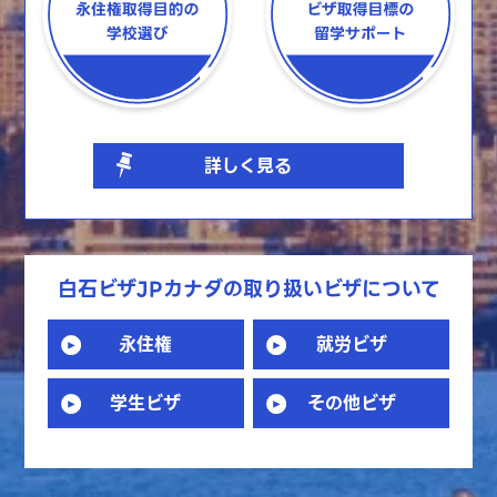
詳しく見る
白石ビザJPカナダの取り扱いビザについて
永住権
就労ビザ
学生ビザ
その他ビザ