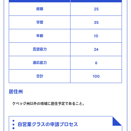
経験
25
学歴
35
年齢
10
言語能力
24
適応能力
6
合計
100
居住州
ケベック州以外の地域に居住予定であること。
自営業クラスの申請プロセス