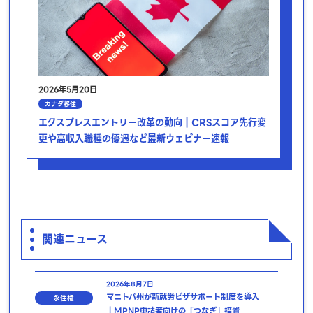
2026年5月20日
カナダ移住
エクスプレスエントリー改革の動向｜CRSスコア先行変
更や高収入職種の優遇など最新ウェビナー速報
関連ニュース
2026年8月7日
マニトバ州が新就労ビザサポート制度を導入
永住権
｜MPNP申請者向けの「つなぎ」措置