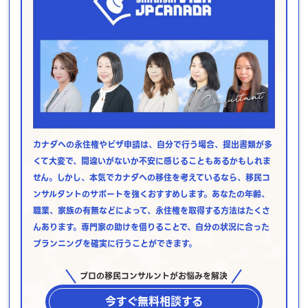
カナダへの永住権やビザ申請は、自分で行う場合、提出書類が多
くて大変で、間違いがないか不安に感じることもあるかもしれま
せん。しかし、本気でカナダへの移住を考えているなら、移民コ
ンサルタントのサポートを強くおすすめします。あなたの年齢、
職業、家族の有無などによって、永住権を取得する方法はたくさ
んあります。専門家の助けを借りることで、自分の状況に合った
プランニングを確実に行うことができます。
プロの移民コンサルントがお悩みを解決
今すぐ無料相談する