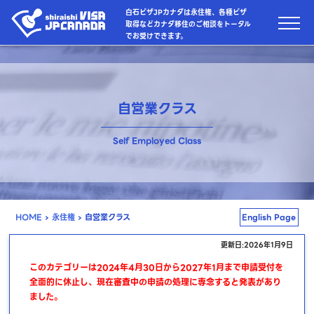
白石ビザJPカナダは永住権、各種ビザ
取得などカナダ移住のご相談をトータル
でお受けできます。
自営業クラス
Self Employed Class
HOME
›
永住権
›
自営業クラス
English Page
更新日:2026年1月9日
このカテゴリーは2024年4月30日から2027年1月まで申請受付を
全面的に休止し、現在審査中の申請の処理に専念すると発表があり
ました。