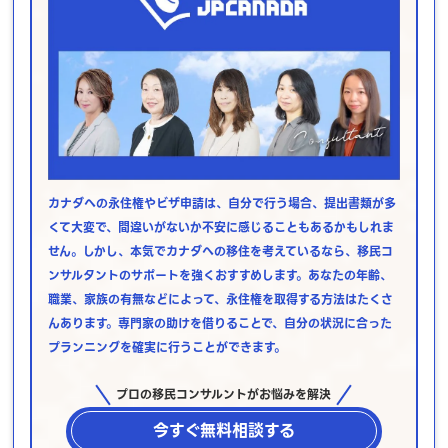
カナダへの永住権やビザ申請は、自分で行う場合、提出書類が多
くて大変で、間違いがないか不安に感じることもあるかもしれま
せん。しかし、本気でカナダへの移住を考えているなら、移民コ
ンサルタントのサポートを強くおすすめします。あなたの年齢、
職業、家族の有無などによって、永住権を取得する方法はたくさ
んあります。専門家の助けを借りることで、自分の状況に合った
プランニングを確実に行うことができます。
プロの移民コンサルントがお悩みを解決
今すぐ無料相談する