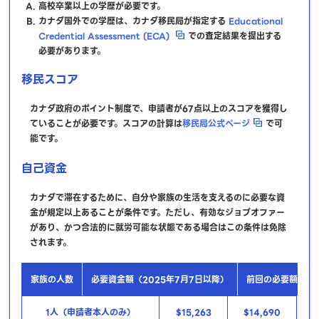
高校卒業以上の学歴が必要です。
カナダ国外での学歴は、カナダ移民局が指定する
Educational
Credential Assessment (ECA)
での査定結果を提出する
必要があります。
移民スコア
カナダ政府のポイント制度で、申請者が67点以上のスコアを獲得し
ていることが必要です。スコアの計算は
移民局公式ページ
で可
能です。
自己資金
カナダで滞在するために、自分や家族の生活を支えるのに必要な資
金が規定以上あることが条件です。ただし、有効なジョブオファー
があり、かつ合法的に就労可能な状態である場合はこの条件は免除
されます。
家族の人数
必要資金額（2025年7月7日以降）
前回の必要額（〜2
1人（申請者本人のみ）
$15,263
$14,690