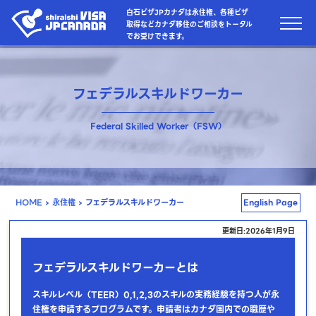
白石ビザJPカナダは永住権、各種ビザ
取得などカナダ移住のご相談をトータル
でお受けできます。
フェデラルスキルドワーカー
Federal Skilled Worker（FSW）
HOME
›
永住権
›
フェデラルスキルドワーカー
English Page
更新日:2026年1月9日
フェデラルスキルドワーカーとは
スキルレベル（TEER）0,1,2,3のスキルの実務経験を持つ人が永
住権を申請するプログラムです。申請者はカナダ国内での職歴や