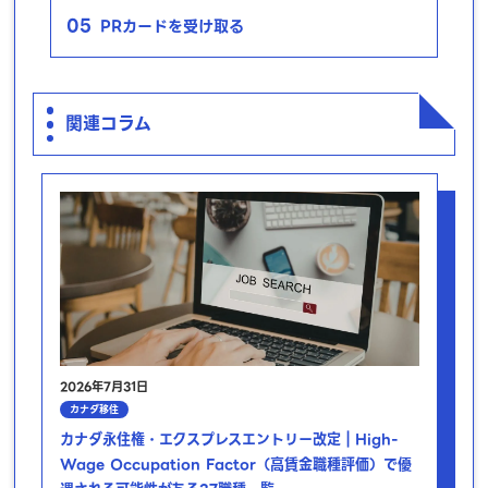
05
PRカードを受け取る
関連コラム
2026年7月31日
カナダ移住
カナダ永住権・エクスプレスエントリー改定｜High-
Wage Occupation Factor（高賃金職種評価）で優