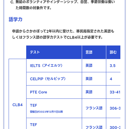
無給のボランティアやインターンシップ、自営、季節労働は働い
た時間数の対象外です。
語学力
申請からさかのぼって2年以内に受けた、移民局指定された英語も
しくはフランス語の語学力テストでCLB4以上が必要です。
テスト
言語
読む
IELTS（アイエルツ）
英語
3.5
CELPIP（セルピップ）
英語
4
PTE Core
英語
33-41
CLB4
TEF
フランス語
306-351
受験日が2023年12月11日以降
TEF
フランス語
300-349