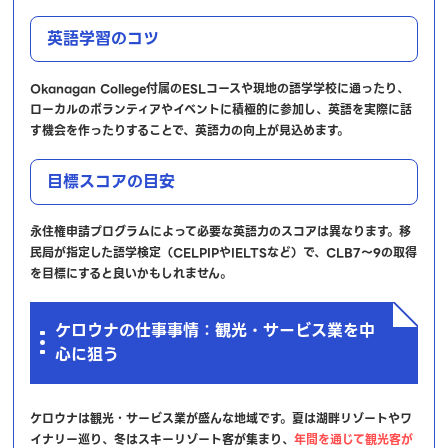
英語学習のコツ
Okanagan College付属のESLコースや現地の語学学校に通ったり、
ローカルのボランティアやイベントに積極的に参加し、英語を実際に話
す機会を作ったりすることで、英語力の向上が見込めます。
目標スコアの目安
永住権申請プログラムによって必要な英語力のスコアは異なります。移
民局が指定した語学検定（CELPIPやIELTSなど）で、CLB7～9の取得
を目標にすると良いかもしれません。
ケロウナの仕事事情：観光・サービス業を中
心に狙う
ケロウナは観光・サービス業が盛んな地域です。夏は湖畔リゾートやワ
イナリー巡り、冬はスキーリゾート客が集まり、
年間を通じて観光客が