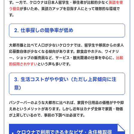
す。一方で、ケロウナは日本人留学生・移住者が比較的少なく
英語を使
う機会
が多いため、英語力アップを目指す人にとって理想的な環境で
す。
2. 仕事探しの競争率が低め
大都市圏と比べて人口が少ないケロウナでは、留学生や移民からの求人
応募数自体が少なくなる傾向があります。飲食店やホテル、ワイナリ
ー、ショップの販売員など、サービス・観光関連の仕事を中心に、
比較
的採用されやすい
という声も多いです。
3. 生活コストがやや安い（ただし上昇傾向に注
意）
バンクーバーのような大都市に比べれば、家賃や日用品の価格がやや抑
えめというメリットがあります。しかし近年はカナダ全体で家賃・物価
が上昇しているので、事前の下調べは必須です。
ケロウナで利用できる主なビザ・永住権取得