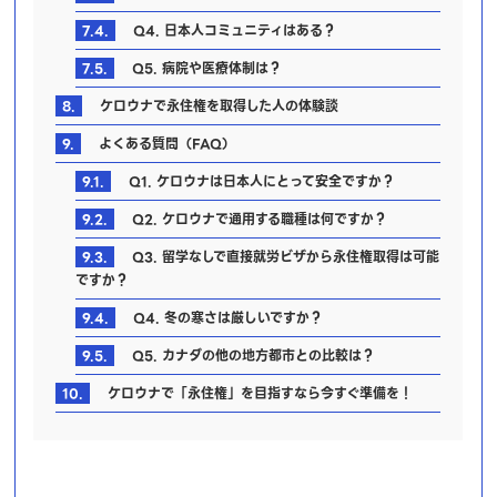
7.4.
Q4. 日本人コミュニティはある？
7.5.
Q5. 病院や医療体制は？
8.
ケロウナで永住権を取得した人の体験談
9.
よくある質問（FAQ）
9.1.
Q1. ケロウナは日本人にとって安全ですか？
9.2.
Q2. ケロウナで通用する職種は何ですか？
9.3.
Q3. 留学なしで直接就労ビザから永住権取得は可能
ですか？
9.4.
Q4. 冬の寒さは厳しいですか？
9.5.
Q5. カナダの他の地方都市との比較は？
10.
ケロウナで「永住権」を目指すなら今すぐ準備を！