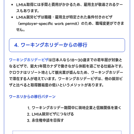
LMIA取得には手間と費用がかかるため、雇用主が敬遠されるケー
スもあります。
LMIA就労ビザは職種・雇用主が特定された条件付きのビザ
（employer-specific work permit）のため、職場変更ができま
せん。
4. ワーキングホリデーからの移行
ワーキングホリデービザ
は日本人なら18〜30歳までの若年層が対象と
なるビザで、最大1年間カナダで働きながら休暇を過ごせる仕組みです。
ケロウナはリゾート地として観光業が盛んなため、ワーキングホリデー
で滞在する人が増えています。ワーキングホリデービザは、他の就労ビ
ザと比べると取得難易度の低いというメリットがあります。
ワーホリからの移行パターン
ワーキングホリデー期間中に現地企業と信頼関係を築く
LMIA就労ビザにつなげる
永住権申請を目指す