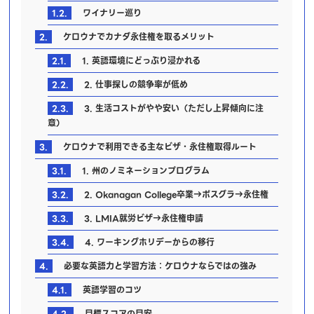
1.2.
ワイナリー巡り
2.
ケロウナでカナダ永住権を取るメリット
2.1.
1. 英語環境にどっぷり浸かれる
2.2.
2. 仕事探しの競争率が低め
2.3.
3. 生活コストがやや安い（ただし上昇傾向に注
意）
3.
ケロウナで利用できる主なビザ・永住権取得ルート
3.1.
1. 州のノミネーションプログラム
3.2.
2. Okanagan College卒業→ポスグラ→永住権
3.3.
3. LMIA就労ビザ→永住権申請
3.4.
4. ワーキングホリデーからの移行
4.
必要な英語力と学習方法：ケロウナならではの強み
4.1.
英語学習のコツ
4.2.
目標スコアの目安