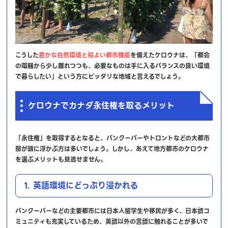
こうした
豊かな自然環境と程よい都市機能
を備えたケロウナは、「都会
の喧騒から少し離れつつも、必要なものは手に入るバランスの良い環境
で暮らしたい」という方にピッタリな地域と言えるでしょう。
ケロウナでカナダ永住権を取るメリット
「永住権」を取得するとなると、バンクーバーやトロントなどの大都市
部が頭に浮かぶ方は多いでしょう。しかし、あえて地方都市のケロウナ
を選ぶメリットも見逃せません。
1. 英語環境にどっぷり浸かれる
バンクーバーなどの主要都市には日本人留学生や移民が多く、日本語コ
ミュニティも充実しているため、英語以外の言語に触れることが多いで