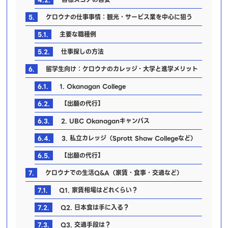
5.
ケロウナの仕事事情：観光・サービス業を中心に狙う
5.1.
主要な職種例
5.2.
仕事探しの方法
6.
留学生向け：ケロウナのカレッジ・大学と進学メリット
6.1.
1. Okanagan College
6.2.
【出願の代行】
6.3.
2. UBC Okanaganキャンパス
6.4.
3. 私立カレッジ（Sprott Shaw Collegeなど）
6.5.
【出願の代行】
7.
ケロウナでの生活Q&A（家賃・食事・交通など）
7.1.
Q1. 家賃相場はどれくらい？
7.2.
Q2. 日本食は手に入る？
7.3.
Q3. 交通手段は？