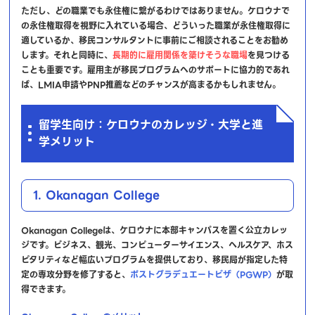
ただし、どの職業でも永住権に繋がるわけではありません。ケロウナで
の永住権取得を視野に入れている場合、どういった職業が永住権取得に
適しているか、移民コンサルタントに事前にご相談されることをお勧め
します。それと同時に、
長期的に雇用関係を築けそうな職場
を見つける
ことも重要です。雇用主が移民プログラムへのサポートに協力的であれ
ば、LMIA申請やPNP推薦などのチャンスが高まるかもしれません。
留学生向け：ケロウナのカレッジ・大学と進
学メリット
1. Okanagan College
Okanagan Collegeは、ケロウナに本部キャンパスを置く公立カレッ
ジです。ビジネス、観光、コンピューターサイエンス、ヘルスケア、ホス
ピタリティなど幅広いプログラムを提供しており、移民局が指定した特
定の専攻分野を修了すると、
ポストグラデュエートビザ（PGWP）
が取
得できます。