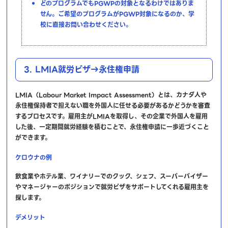
どのプログラムでもPGWPの対象となるわけではありま
せん。ご希望のプログラムがPGWP対象になるのか、学
校に直接お問い合わせください。
3. LMIA就労ビザ→永住権申請
LMIA（Labour Market Impact Assessment）とは、カナダ人や
永住権保持者で担えない職を外国人に任せる必要があるかどうかを審査
するプロセスです。雇用主がLMIAを取得し、その企業で外国人を雇用
した後、一定期間就労経験を積むことで、永住権申請に一歩近づくこと
ができます。
ケロウナの例
飲食業やホテル業、ワイナリーでのクック、シェフ、スーパーバイザー
やマネージャーのポジションで就労ビザをサポートしてくれる雇用主を
探します。
デメリット