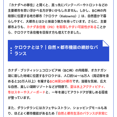
「カナダへの移住」と聞くと、真っ先にバンクーバーやトロントなどの
主要都市を思い浮かべる方が多いかもしれません。しかし、BC州の内
陸部に位置する地方都市「ケロウナ（Kelowna）」は、自然豊かで暮
らしやすく、大都市とはひと味違う魅力を持っています。さらに、主要
都市よりも、
カナダ永住権（PR）を取得しやすい可能性がある
ことか
ら、ケロウナで永住権を目指す方も増えてきました。
ケロウナとは？｜自然×都市機能の絶妙なバ
ランス
カナダ・ブリティッシュコロンビア州（BC州）の内陸部、オカナガン
湖に面した地域に位置するケロウナは、人口約14〜16万人（周辺部を含
めると20万人以上）を擁する
BC州第3の都市
です。温暖な気候、広大
な自然、美しい湖畔リゾートなどが特徴で、
夏は水上アクティビティ、
冬はスキーやスノーボード
と、一年を通じてアウトドアが楽しめる環境
が整っています。
また、ダウンタウンにはカフェやレストラン、ショッピングモールもあ
り、ほどよく都市機能があるため「
自然と都市生活のバランスが非常に