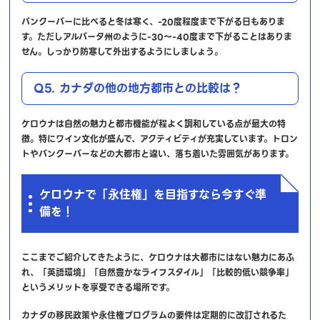
バンクーバーに比べると冬は寒く、-20度程度まで下がる日もありま
す。ただしアルバータ州のように-30～-40度まで下がることはありま
せん。しっかり防寒して外出するようにしましょう。
Q5. カナダの他の地方都市との比較は？
ケロウナは自然の魅力と都市機能が程よく調和している点が最大の特
徴。特にワイン文化が盛んで、アクティビティが充実しています。トロン
トやバンクーバーなどの大都市と違い、落ち着いた雰囲気があります。
ケロウナで「永住権」を目指すなら今すぐ準
備を！
ここまでご紹介してきたように、ケロウナは大都市にはない魅力にあふ
れ、「英語環境」「自然豊かなライフスタイル」「比較的低い競争率」
というメリットを享受できる場所です。
カナダの移民政策や永住権プログラムの要件は定期的に改訂されるた