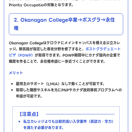
Priority Occupatioの対象となります。
2. Okanagan College卒業→ポスグラ→永住
権
Okanagan Collegeはケロウナにメインキャンパスを構える公立カレ
ッジ。移民局が指定した専攻分野を修了すると、
ポストグラデュエート
ビザ（PGWP）
が取得できます。PGWP期間中にカナダ国内の企業で
職歴を作ることで、永住権申請に一歩近づくことができます。
メリット
雇用主のサポート（LMIA）なしで働くことが可能です。
取得した職歴やスキルを元にPNPやカナダ政府移民プログラムへの
申請が可能です。
【注意点】
私立カレッジよりも比較的高い入学要件（英語力・学力）
を満たす必要があります。