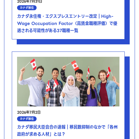
2026年7月31日
カナダ移住
カナダ永住権・エクスプレスエントリー改定｜High-
Wage Occupation Factor（高賃金職種評価）で優
遇される可能性がある37職種一覧
2026年7月2日
カナダ移住
カナダ移民大臣会合の速報｜移民数抑制のなかで「各州
政府が求める人材」とは？