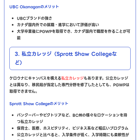
UBC Okanaganのメリット
UBCブランドの強さ
カナダ国内外での就職・進学において評価が高い
大学卒業後にPGWPを取得でき、カナダ国内で職歴を作ることが可
能
3. 私立カレッジ（Sprott Shaw Collegeな
ど）
ケロウナにキャンパスを構える
私立カレッジ
もあります。公立カレッジ
とは異なり、移民局が指定した専門分野を修了したとしても、PGWPは
取得できません。
Sprott Shaw Collegeのメリット
バンクーバーやビクトリアなど、BC州の様々なロケーションを持
つ私立カレッジ
保育士、医療、ホスピタリティ、ビジネス系など幅広いプログラム
公立カレッジと比べると、入学条件が低く、入学時期にも柔軟性が