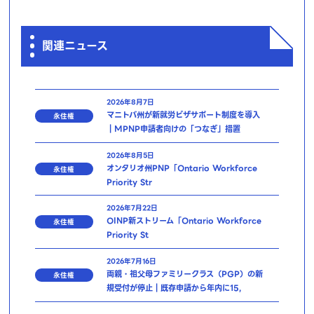
関連ニュース
2026年8月7日
マニトバ州が新就労ビザサポート制度を導入
永住権
｜MPNP申請者向けの「つなぎ」措置
2026年8月5日
オンタリオ州PNP「Ontario Workforce
永住権
Priority Str
2026年7月22日
OINP新ストリーム「Ontario Workforce
永住権
Priority St
2026年7月16日
両親・祖父母ファミリークラス（PGP）の新
永住権
規受付が停止｜既存申請から年内に15,