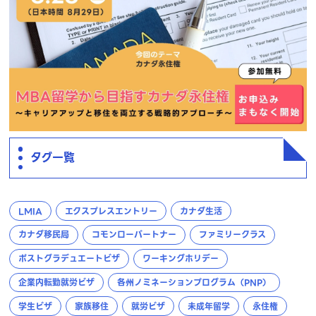
タグ一覧
LMIA
エクスプレスエントリー
カナダ生活
カナダ移民局
コモンローパートナー
ファミリークラス
ポストグラデュエートビザ
ワーキングホリデー
企業内転勤就労ビザ
各州ノミネーションプログラム（PNP）
学生ビザ
家族移住
就労ビザ
未成年留学
永住権