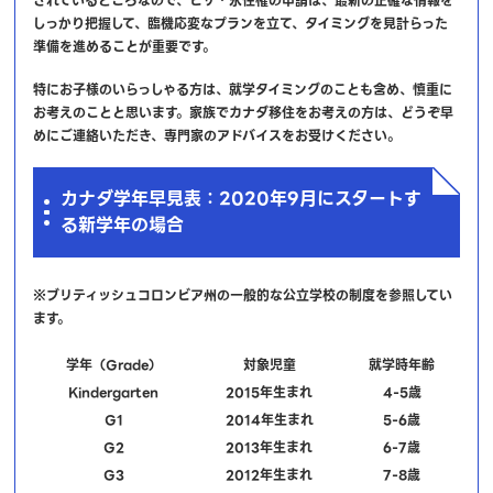
されているところなので、ビザ・永住権の申請は、最新の正確な情報を
しっかり把握して、臨機応変なプランを立て、タイミングを見計らった
準備を進めることが重要です。
特にお子様のいらっしゃる方は、就学タイミングのことも含め、慎重に
お考えのことと思います。家族でカナダ移住をお考えの方は、どうぞ早
めにご連絡いただき、専門家のアドバイスをお受けください。
カナダ学年早見表：2020年9月にスタートす
る新学年の場合
※ブリティッシュコロンビア州の一般的な公立学校の制度を参照してい
ます。
学年（Grade）
対象児童
就学時年齢
Kindergarten
2015年生まれ
4-5歳
G1
2014年生まれ
5-6歳
G2
2013年生まれ
6-7歳
G3
2012年生まれ
7-8歳