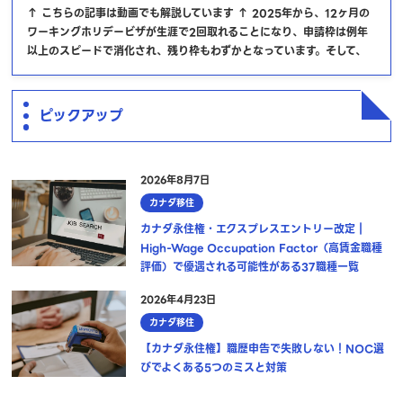
↑ こちらの記事は動画でも解説しています ↑ 2025年から、12ヶ月の
ワーキングホリデービザが生涯で2回取れることになり、申請枠は例年
以上のスピードで消化され、残り枠もわずかとなっています。そして、
ピックアップ
2026年8月7日
カナダ移住
カナダ永住権・エクスプレスエントリー改定｜
High-Wage Occupation Factor（高賃金職種
評価）で優遇される可能性がある37職種一覧
2026年4月23日
カナダ移住
【カナダ永住権】職歴申告で失敗しない！NOC選
びでよくある5つのミスと対策