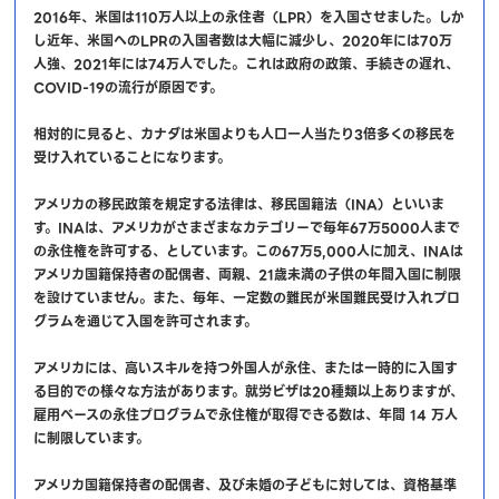
2016年、米国は110万人以上の永住者（LPR）を入国させました。しか
し近年、米国へのLPRの入国者数は大幅に減少し、2020年には70万
人強、2021年には74万人でした。これは政府の政策、手続きの遅れ、
COVID-19の流行が原因です。
相対的に見ると、カナダは米国よりも人口一人当たり3倍多くの移民を
受け入れていることになります。
アメリカの移民政策を規定する法律は、移民国籍法（INA）といいま
す。INAは、アメリカがさまざまなカテゴリーで毎年67万5000人まで
の永住権を許可する、としています。この67万5,000人に加え、INAは
アメリカ国籍保持者の配偶者、両親、21歳未満の子供の年間入国に制限
を設けていません。また、毎年、一定数の難民が米国難民受け入れプロ
グラムを通じて入国を許可されます。
アメリカには、高いスキルを持つ外国人が永住、または一時的に入国す
る目的での様々な方法があります。就労ビザは20種類以上ありますが、
雇用ベースの永住プログラムで永住権が取得できる数は、年間 14 万人
に制限しています。
アメリカ国籍保持者の配偶者、及び未婚の子どもに対しては、資格基準