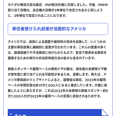
カナダの移民大臣は最近、PNP配分計画に合意しました。今後、PNPの
割り当て目標は、永住権の目標が3年単位で決定されるのと同じよう
に、3年単位で設定されることになります。
移住者受け入れ政策が流動的なアメリカ
アメリカでは、政府による措置や裁判所の判決を反映して、いくつかの
主要な移民政策に継続的に変更が行われています。これらの変更の多く
は、国境取締りや不法移民に向けられたもので、安全で秩序ある移民を
確保するための現行の合法的申請方法の拡大も含まれています。
家族スポンサーや雇用ベースの移民ビザの数は、前年度の未使用ビザ数
が翌年度に割り当てられる可能性があるため、変動します。例えば、ア
メリカ移民局のウェブサイトによると、国務省は現在、2023年の雇用
ベースの年間定員は約19万7,000人になると推定しています。大幅に増
数したように見えますが、これは2022年の未使用の家族スポンサー約5
万7,000人分が2023年の雇用ベースの定員に追加されるためです。