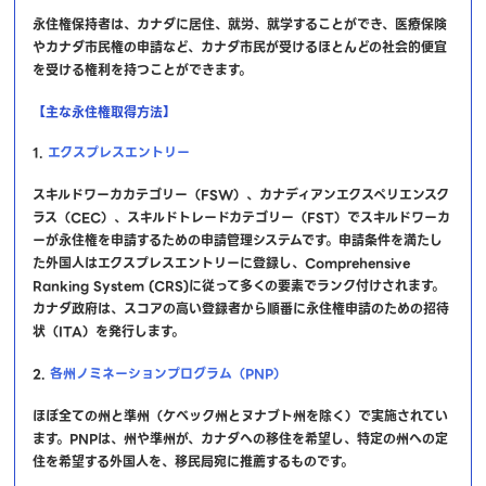
永住権保持者は、カナダに居住、就労、就学することができ、医療保険
やカナダ市民権の申請など、カナダ市民が受けるほとんどの社会的便宜
を受ける権利を持つことができます。
【主な永住権取得方法】
1.
エクスプレスエントリー
スキルドワーカカテゴリー（FSW）、カナディアンエクスペリエンスク
ラス（CEC）、スキルドトレードカテゴリー（FST）でスキルドワーカ
ーが永住権を申請するための申請管理システムです。申請条件を満たし
た外国人はエクスプレスエントリーに登録し、Comprehensive
Ranking System (CRS)に従って多くの要素でランク付けされます。
カナダ政府は、スコアの高い登録者から順番に永住権申請のための招待
状（ITA）を発行します。
2.
各州ノミネーションプログラム（PNP）
ほぼ全ての州と準州（ケベック州とヌナブト州を除く）で実施されてい
ます。PNPは、州や準州が、カナダへの移住を希望し、特定の州への定
住を希望する外国人を、移民局宛に推薦するものです。