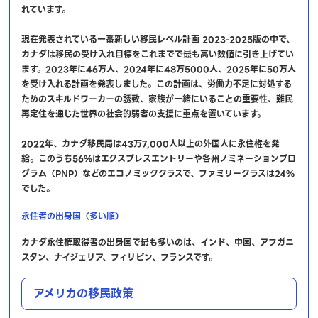
れています。
現在発表されている一番新しい移民レベル計画 2023-2025版の中で、
カナダは移民の受け入れ目標をこれまでで最も高い数値に引き上げてい
ます。2023年に46万人、2024年に48万5000人、2025年に50万人
を受け入れる計画を発表しました。この計画は、労働力不足に対処する
ためのスキルドワーカーの誘致、家族が一緒にいることの重要性、難民
再定住を通じた世界の社会的弱者の支援に重点を置いています。
2022年、カナダ移民局は43万7,000人以上の外国人に永住権を発
給。このうち56%はエクスプレスエントリーや各州ノミネーションプロ
グラム（PNP）などのエコノミッククラスで、ファミリークラスは24%
でした。
永住者の出身国（多い順）
カナダ永住権取得者の出身国で最も多いのは、インド、中国、アフガニ
スタン、ナイジェリア、フィリピン、フランスです。
アメリカの移民政策