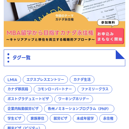
タグ一覧
LMIA
エクスプレスエントリー
カナダ生活
カナダ移民局
コモンローパートナー
ファミリークラス
ポストグラデュエートビザ
ワーキングホリデー
企業内転勤就労ビザ
各州ノミネーションプログラム（PNP）
学生ビザ
家族移住
就労ビザ
未成年留学
永住権
観光ビザ（ビジター）