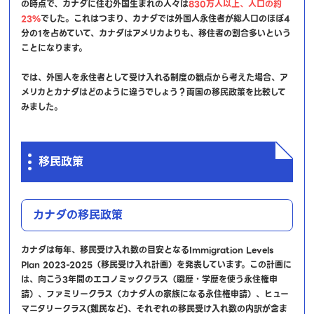
の時点で、カナダに住む外国生まれの人々は
830万人以上、人口の約
23%
でした。これはつまり、カナダでは外国人永住者が総人口のほぼ4
分の1を占めていて、カナダはアメリカよりも、移住者の割合多いという
ことになります。
では、外国人を永住者として受け入れる制度の観点から考えた場合、ア
メリカとカナダはどのように違うでしょう？両国の移民政策を比較して
みました。
移民政策
カナダの移民政策
カナダは毎年、移民受け入れ数の目安となるImmigration Levels
Plan 2023-2025（移民受け入れ計画）を発表しています。この計画に
は、向こう3年間のエコノミッククラス（職歴・学歴を使う永住権申
請）、ファミリークラス（カナダ人の家族になる永住権申請）、ヒュー
マニタリークラス(難民など)、それぞれの移民受け入れ数の内訳が含ま