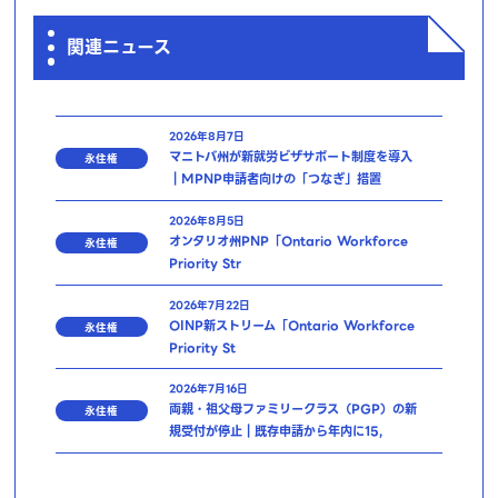
関連ニュース
2026年8月7日
マニトバ州が新就労ビザサポート制度を導入
永住権
｜MPNP申請者向けの「つなぎ」措置
2026年8月5日
オンタリオ州PNP「Ontario Workforce
永住権
Priority Str
2026年7月22日
OINP新ストリーム「Ontario Workforce
永住権
Priority St
2026年7月16日
両親・祖父母ファミリークラス（PGP）の新
永住権
規受付が停止｜既存申請から年内に15,