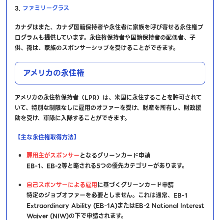
3.
ファミリークラス
カナダはまた、カナダ国籍保持者や永住者に家族を呼び寄せる永住権プ
ログラムも提供しています。永住権保持者や国籍保持者の配偶者、子
供、孫は、家族のスポンサーシップを受けることができます。
アメリカの永住権
アメリカの永住権保持者（LPR）は、米国に永住することを許可されて
いて、特別な制限なしに雇用のオファーを受け、財産を所有し、財政援
助を受け、軍隊に入隊することができます。
【主な永住権取得方法】
雇用主がスポンサー
となるグリーンカード申請
EB-1、EB-2等と略される5つの優先カテゴリーがあります。
自己スポンサーによる雇用
に基づくグリーンカード申請
特定のジョブオファーを必要としません。これは通常、EB-1
Extraordinary Ability (EB-1A)またはEB-2 National Interest
Waiver (NIW)の下で申請されます。