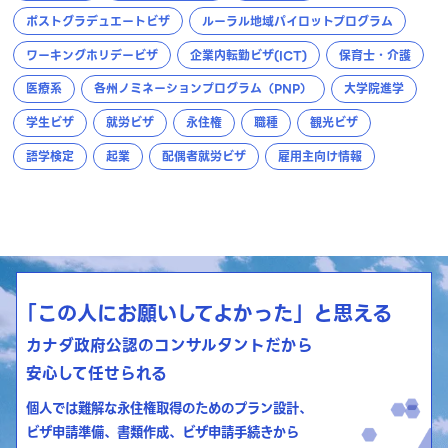
ポストグラデュエートビザ
ルーラル地域パイロットプログラム
ワーキングホリデービザ
企業内転勤ビザ(ICT)
保育士・介護
医療系
各州ノミネーションプログラム（PNP）
大学院進学
学生ビザ
就労ビザ
永住権
職種
観光ビザ
語学検定
起業
配偶者就労ビザ
雇用主向け情報
「この人にお願いしてよかった」と思える
カナダ政府公認のコンサルタントだから
安心して任せられる
個人では難解な永住権取得のためのプラン設計、
ビザ申請準備、書類作成、ビザ申請手続きから