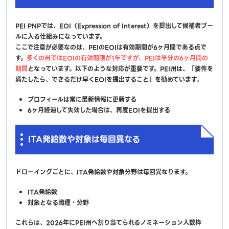
PEI PNPでは、EOI（Expression of Interest）を提出して候補者プー
ルに入る仕組みになっています。
ここで注意が必要なのは、PEIのEOIは有効期間が6ヶ月間である点で
す。
多くの州ではEOIの有効期限が1年ですが、PEIは半分の6ヶ月間の
期間
となっています。以下のような対応が重要です。PEI州は、「要件を
満たしたら、できるだけ早くEOIを提出すること」を勧めています。
プロフィールは常に最新情報に更新する
6ヶ月経過して失効した場合は、再度EOIを提出する
ITA発給数や対象は毎回異なる
ドローイングごとに、ITA発給数や対象分野は毎回異なります。
ITA発給数
対象となる職種・分野
これらは、2026年にPEI州へ割り当てられるノミネーション人数枠