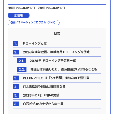
投稿日:2026年1月19日
更新日:2026年1月19日
永住権
各州ノミネーションプログラム（PNP）
目次
1.
ドローイングとは
2.
2026年は年12回、ほぼ毎月ドローイングを予定
2.1.
2026年 ドローイング予定日一覧
2.2.
抽選日は前後したり、臨時抽選が行われることも
3.
PEI PNPのEOIは「6ヶ月間」有効なので要注意
4.
ITA発給数や対象は毎回異なる
5.
2025年のPEI PNPの実績
6.
白石ビザJPカナダからの一言