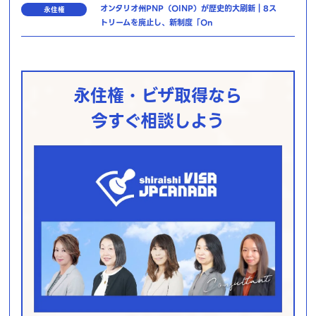
オンタリオ州PNP（OINP）が歴史的大刷新｜8ス
永住権
トリームを廃止し、新制度「On
永住権・ビザ取得なら
今すぐ相談しよう