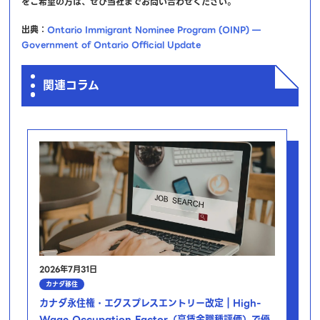
をご希望の方は、ぜひ当社までお問い合わせください。
出典：
Ontario Immigrant Nominee Program (OINP) —
Government of Ontario Official Update
関連コラム
2026年7月31日
カナダ移住
カナダ永住権・エクスプレスエントリー改定｜High-
Wage Occupation Factor（高賃金職種評価）で優