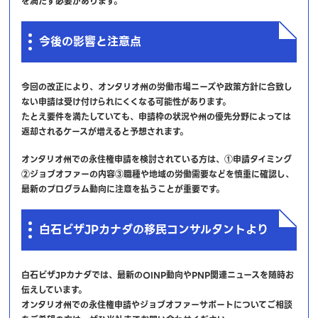
を満たす必要があります。
今後の影響と注意点
今回の改正により、オンタリオ州の労働市場ニーズや政策方針に合致し
ない申請は受け付けられにくくなる可能性があります。
たとえ要件を満たしていても、申請枠の状況や州の優先分野によっては
返却されるケースが増えると予想されます。
オンタリオ州での永住権申請を検討されている方は、①申請タイミング
②ジョブオファーの内容③職種や地域の労働需要などを慎重に確認し、
最新のプログラム動向に注意を払うことが重要です。
白石ビザJPカナダの移民コンサルタントより
白石ビザJPカナダでは、最新のOINP動向やPNP関連ニュースを随時お
伝えしています。
オンタリオ州での永住権申請やジョブオファーサポートについてご相談