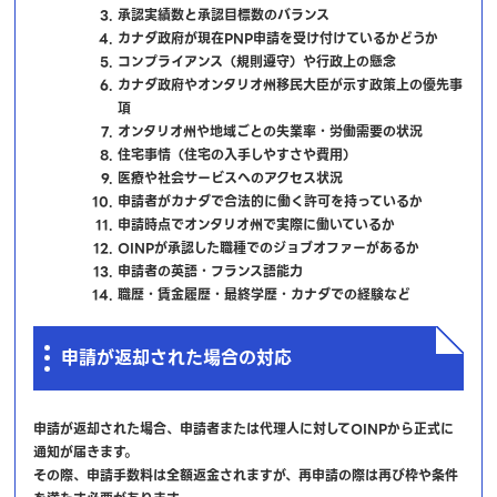
承認実績数と承認目標数のバランス
カナダ政府が現在PNP申請を受け付けているかどうか
コンプライアンス（規則遵守）や行政上の懸念
カナダ政府やオンタリオ州移民大臣が示す政策上の優先事
項
オンタリオ州や地域ごとの失業率・労働需要の状況
住宅事情（住宅の入手しやすさや費用）
医療や社会サービスへのアクセス状況
申請者がカナダで合法的に働く許可を持っているか
申請時点でオンタリオ州で実際に働いているか
OINPが承認した職種でのジョブオファーがあるか
申請者の英語・フランス語能力
職歴・賃金履歴・最終学歴・カナダでの経験など
申請が返却された場合の対応
申請が返却された場合、申請者または代理人に対してOINPから正式に
通知が届きます。
その際、申請手数料は全額返金されますが、再申請の際は再び枠や条件