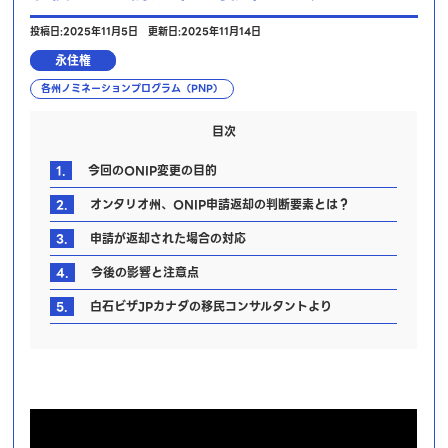
投稿日:2025年11月5日
更新日:2025年11月14日
永住権
各州ノミネーションプログラム（PNP）
目次
1.
今回のONIP変更の目的
2.
オンタリオ州、ONIP申請返却の判断要素とは？
3.
申請が返却された場合の対応
4.
今後の影響と注意点
5.
白石ビザJPカナダの移民コンサルタントより