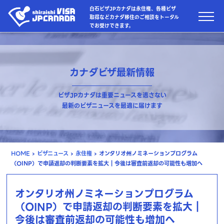
白石ビザJPカナダは永住権、各種ビザ
取得などカナダ移住のご相談をトータル
でお受けできます。
カナダビザ最新情報
ビザJPカナダは重要ニュースを逃さない
最新のビザニュースを最適に届けます
HOME
›
ビザニュース
›
永住権
›
オンタリオ州ノミネーションプログラム
（OINP）で申請返却の判断要素を拡大｜今後は審査前返却の可能性も増加へ
オンタリオ州ノミネーションプログラム
（OINP）で申請返却の判断要素を拡大｜
今後は審査前返却の可能性も増加へ