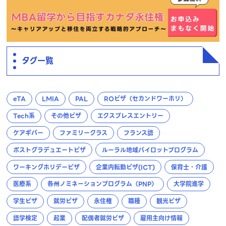
タグ一覧
eTA
LMIA
PAL
ROビザ（セカンドワーホリ）
Tech系
その他ビザ
エクスプレスエントリー
ケアギバー
ファミリークラス
フランス語
ポストグラデュエートビザ
ルーラル地域パイロットプログラム
ワーキングホリデービザ
企業内転勤ビザ(ICT)
保育士・介護
医療系
各州ノミネーションプログラム（PNP）
大学院進学
学生ビザ
就労ビザ
永住権
職種
観光ビザ
語学検定
起業
配偶者就労ビザ
雇用主向け情報