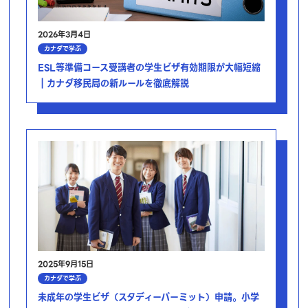
2026年3月4日
カナダで学ぶ
ESL等準備コース受講者の学生ビザ有効期限が大幅短縮
｜カナダ移民局の新ルールを徹底解説
2025年9月15日
カナダで学ぶ
未成年の学生ビザ（スタディーパーミット）申請。小学