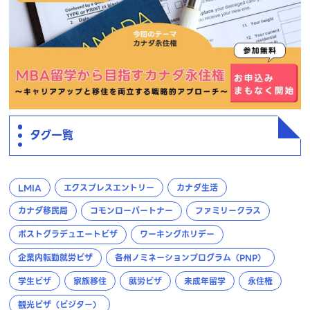
タグ一覧
LMIA
エクスプレスエントリー
カナダ生活
カナダ移民局
コモンローパートナー
ファミリークラス
ポストグラデュエートビザ
ワーキングホリデー
企業内転勤就労ビザ
各州ノミネーションプログラム（PNP）
学生ビザ
家族移住
就労ビザ
未成年留学
永住権
観光ビザ（ビジター）