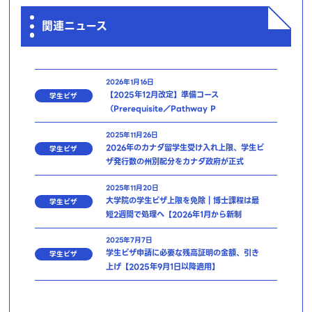
関連ニュース
2026年1月16日
【2025年12月改定】準備コース
学生ビザ
（Prerequisite／Pathway P
2025年11月26日
2026年のカナダ留学生受け入れ上限、学生ビ
学生ビザ
ザ発行数の州別配分をカナダ政府が正式
2025年11月20日
大学院の学生ビザ上限を免除｜博士課程は最
学生ビザ
短2週間で処理へ【2026年1月から新制
2025年7月7日
学生ビザ申請に必要な残高証明の金額、引き
学生ビザ
上げ【2025年9月1日以降適用】