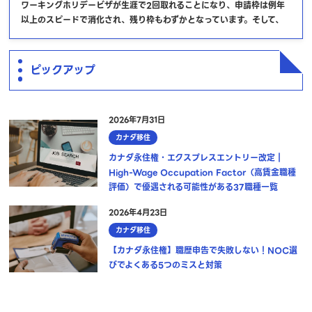
ワーキングホリデービザが生涯で2回取れることになり、申請枠は例年
以上のスピードで消化され、残り枠もわずかとなっています。そして、
ピックアップ
2026年7月31日
カナダ移住
カナダ永住権・エクスプレスエントリー改定｜
High-Wage Occupation Factor（高賃金職種
評価）で優遇される可能性がある37職種一覧
2026年4月23日
カナダ移住
【カナダ永住権】職歴申告で失敗しない！NOC選
びでよくある5つのミスと対策