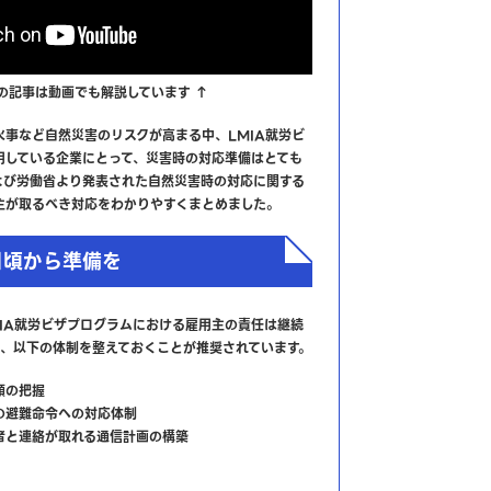
の記事は動画でも解説しています ↑
事など自然災害のリスクが高まる中、LMIA就労ビ
用している企業にとって、災害時の対応準備はとても
よび労働省より発表された自然災害時の対応に関する
主が取るべき対応をわかりやすくまとめました。
日頃から準備を
IA就労ビザプログラムにおける雇用主の責任は継続
て、以下の体制を整えておくことが推奨されています。
順の把握
の避難命令への対応体制
者と連絡が取れる通信計画の構築