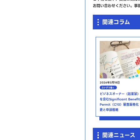
お問い合わせください。事
関連コラム
2026年3月18日
カナダで働く
ビジネスオーナー（起業家
を含むSignificant Benefi
Permit（C10）審査厳格
更と申請戦略
関連ニュース