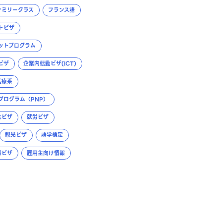
ァミリークラス
フランス語
トビザ
ットプログラム
ビザ
企業内転勤ビザ(ICT)
医療系
プログラム（PNP）
生ビザ
就労ビザ
観光ビザ
語学検定
労ビザ
雇用主向け情報