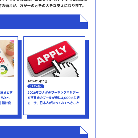
前の備えが、万が一のときの大きな支えになります。
2026年1月23日
カナダで働く
）就労ビザ
2026年カナダのワーキングホリデー
t Work
ビザ申請のプールが既に4,000人に迫
化｜指針変
る｜今、日本人が知っておくべきこと