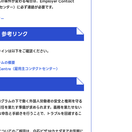
条件が変わる場合は、Employer Contact
クトセンター）に必ず連絡が必要です。
ター
・参考リンク
ラインは以下をご確認ください。
ラムの概要
ct Centre（雇用主コンタクトセンター）
プログラムの下で働く外国人労働者の安全と権利を守る
責任を果たす準備が求められます。義務を果たせない
な申告と手続きを行うことで、トラブルを回避するこ
についてのご相談は、白石ビザJPカナダまでお気軽に