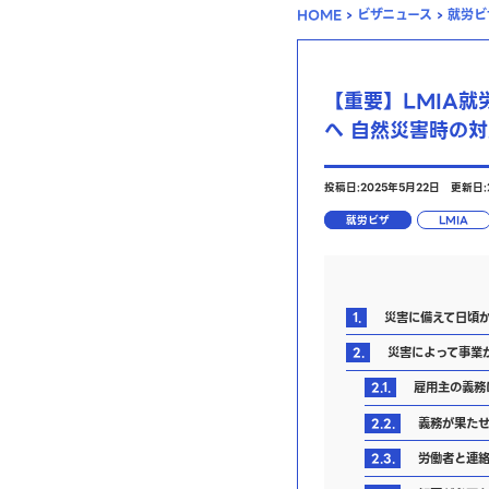
HOME
›
ビザニュース
›
就労ビ
【重要】LMIA
へ 自然災害時の
投稿日:2025年5月22日
更新日:
就労ビザ
LMIA
1.
災害に備えて日頃
2.
災害によって事業
2.1.
雇用主の義務
2.2.
義務が果たせ
2.3.
労働者と連絡