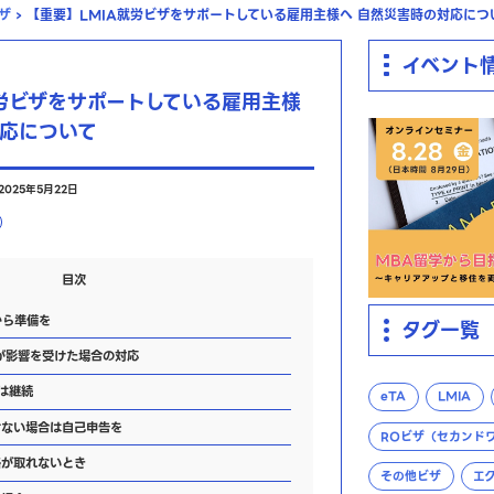
ザ
›
【重要】LMIA就労ビザをサポートしている雇用主様へ 自然災害時の対応につ
イベント
就労ビザをサポートしている雇用主様
対応について
2025年5月22日
目次
から準備を
タグ一覧
が影響を受けた場合の対応
は継続
eTA
LMIA
ない場合は自己申告を
ROビザ（セカンド
が取れないとき
その他ビザ
エ