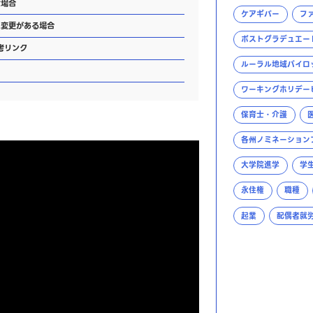
場合
ケアギバー
フ
に変更がある場合
ポストグラデュエー
考リンク
ルーラル地域パイロ
ワーキングホリデー
保育士・介護
各州ノミネーション
大学院進学
学
永住権
職種
起業
配偶者就