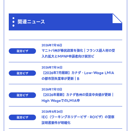
関連ニュース
2026年7月16日
マニトバ州が移民政策を強化｜フランス語人材の受
就労ビザ
入れ拡大とMPNP申請者向け就労ビ
2026年7月14日
【2026年7月最新】カナダ・Low-Wage LMIA
就労ビザ
の都市別失業率が更新｜B
2026年7月13日
【2026年最新】カナダ各州の賃金中央値が更新｜
就労ビザ
High WageでのLMIA申
2026年6月24日
IEC（ワーキングホリデービザ・ROビザ）の警察
就労ビザ
証明書要件が明確化