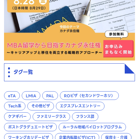
タグ一覧
eTA
LMIA
PAL
ROビザ（セカンドワーホリ）
Tech系
その他ビザ
エクスプレスエントリー
ケアギバー
ファミリークラス
フランス語
ポストグラデュエートビザ
ルーラル地域パイロットプログラム
ワーキングホリデービザ
企業内転勤ビザ(ICT)
保育士・介護