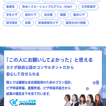
医療系
各州ノミネーションプログラム（PNP）
大学院進学
学生ビザ
就労ビザ
永住権
職種
観光ビザ
語学検定
起業
配偶者就労ビザ
雇用主向け情報
「この人にお願いしてよかった」と思える
カナダ政府公認のコンサルタントだから
安心して任せられる
個人では難解な永住権取得のためのプラン設計、
ビザ申請準備、書類作成、ビザ申請手続きから
結果の報告までを全て行います。