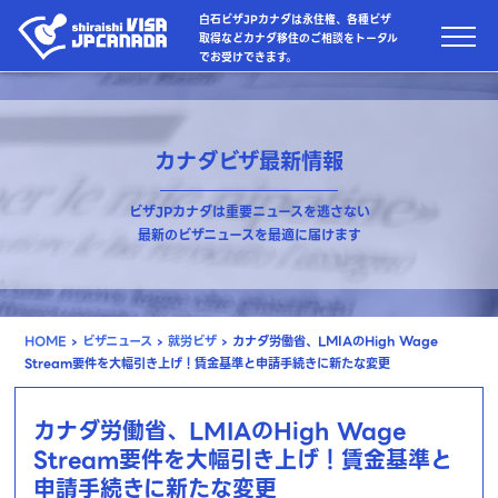
白石ビザJPカナダは永住権、各種ビザ
取得などカナダ移住のご相談をトータル
でお受けできます。
カナダビザ最新情報
ビザJPカナダは重要ニュースを逃さない
最新のビザニュースを最適に届けます
HOME
›
ビザニュース
›
就労ビザ
›
カナダ労働省、LMIAのHigh Wage
Stream要件を大幅引き上げ！賃金基準と申請手続きに新たな変更
カナダ労働省、LMIAのHigh Wage
Stream要件を大幅引き上げ！賃金基準と
申請手続きに新たな変更