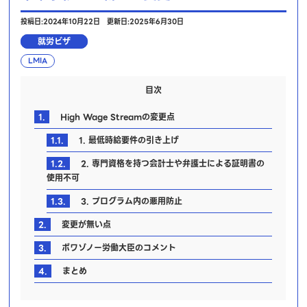
投稿日:2024年10月22日
更新日:2025年6月30日
就労ビザ
LMIA
目次
1.
High Wage Streamの変更点
1.1.
1. 最低時給要件の引き上げ
1.2.
2. 専門資格を持つ会計士や弁護士による証明書の
使用不可
1.3.
3. プログラム内の悪用防止
2.
変更が無い点
3.
ボワゾノー労働大臣のコメント
4.
まとめ