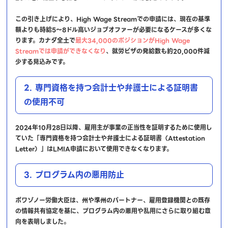
この引き上げにより、High Wage Streamでの申請には、現在の基準
額よりも時給5～8ドル高いジョブオファーが必要になるケースが多くな
ります。カナダ全土で
最大34,000のポジションがHigh Wage
Streamでは申請ができなくなり
、就労ビザの発給数も約20,000件減
少する見込みです。
2. 専門資格を持つ会計士や弁護士による証明書
の使用不可
2024年10月28日以降、雇用主が事業の正当性を証明するために使用し
ていた「専門資格を持つ会計士や弁護士による証明書（Attestation
Letter）」はLMIA申請において使用できなくなります。
3. プログラム内の悪用防止
ボワゾノー労働大臣は、州や準州のパートナー、雇用登録機関との既存
の情報共有協定を基に、プログラム内の悪用や乱用にさらに取り組む意
向を表明しました。