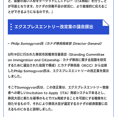
ど、需要の高い人材をターゲットにしてドロー（ITA発給）を行うこと
が可能となります。カナダの労働不足の状況に、より直接的に応えるこ
とができるようになるのです。」
エクスプレスエントリー改定案の議会提出
–
Philip Somogyvari氏（カナダ移民局長官 Director General）
5月19日に行われた移民市民権常任委員会（Standing Committee
on Immigration and Citizenship：カナダ移民に関する問題を研究
するために選出された役員で構成）にカナダ移民局（IRCC）から出席
したPhilip Somogyvari氏は、エクスプレスエントリーの改正案を提示
しました。
そこでSomogyvari氏は、この改正案は、エクスプレスエントリー登録
者への新しいInvitation to Apply（ITA）発給システムであるとし、
移民大臣に新たな基準のもとでITA発給することを可能にする権限をに
持たせるもので、それにより移民大臣が選定するカナダの経済需要に応
えるものになると説明しました。