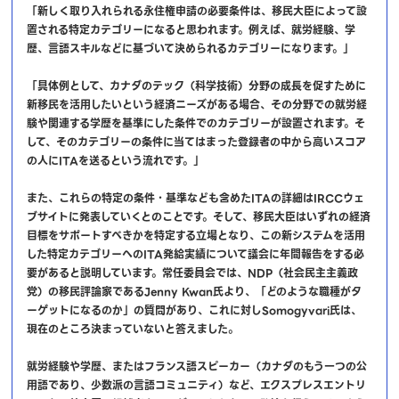
「新しく取り入れられる永住権申請の必要条件は、移民大臣によって設
置される特定カテゴリーになると思われます。例えば、就労経験、学
歴、言語スキルなどに基づいて決められるカテゴリーになります。」
「具体例として、カナダのテック（科学技術）分野の成長を促すために
新移民を活用したいという経済ニーズがある場合、その分野での就労経
験や関連する学歴を基準にした条件でのカテゴリーが設置されます。そ
して、そのカテゴリーの条件に当てはまった登録者の中から高いスコア
の人にITAを送るという流れです。」
また、これらの特定の条件・基準なども含めたITAの詳細はIRCCウェ
ブサイトに発表していくとのことです。そして、移民大臣はいずれの経済
目標をサポートすべきかを特定する立場となり、この新システムを活用
した特定カテゴリーへのITA発給実績について議会に年間報告をする必
要があると説明しています。常任委員会では、NDP（社会民主主義政
党）の移民評論家であるJenny Kwan氏より、「どのような職種がタ
ーゲットになるのか」の質問があり、これに対しSomogyvari氏は、
現在のところ決まっていないと答えました。
就労経験や学歴、またはフランス語スピーカー（カナダのもう一つの公
用語であり、少数派の言語コミュニティ）など、エクスプレスエントリ