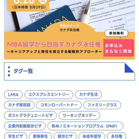
タグ一覧
LMIA
エクスプレスエントリー
カナダ生活
カナダ移民局
コモンローパートナー
ファミリークラス
ポストグラデュエートビザ
ワーキングホリデー
企業内転勤就労ビザ
各州ノミネーションプログラム（PNP）
学生ビザ
家族移住
就労ビザ
未成年留学
永住権