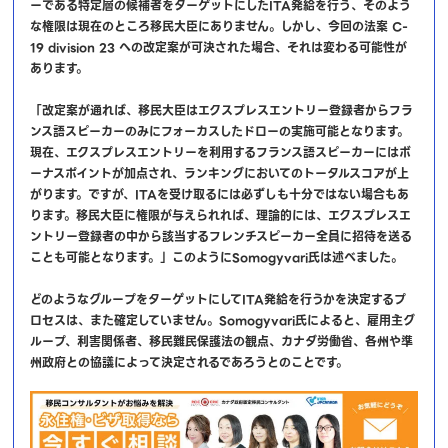
ーである特定層の候補者をターゲットにしたITA発給を行う、そのよう
な権限は現在のところ移民大臣にありません。しかし、今回の法案 C-
19 division 23 への改定案が可決された場合、それは変わる可能性が
あります。
「改定案が通れば、移民大臣はエクスプレスエントリー登録者からフラ
ンス語スピーカーのみにフォーカスしたドローの実施可能となります。
現在、エクスプレスエントリーを利用するフランス語スピーカーにはボ
ーナスポイントが加点され、ランキングにおいてのトータルスコアが上
がります。ですが、ITAを受け取るには必ずしも十分ではない場合もあ
ります。移民大臣に権限が与えられれば、理論的には、エクスプレスエ
ントリー登録者の中から該当するフレンチスピーカー全員に招待を送る
ことも可能となります。」このようにSomogyvari氏は述べました。
どのようなグループをターゲットにしてITA発給を行うかを決定するプ
ロセスは、また確定していません。Somogyvari氏によると、雇用主グ
ループ、利害関係者、移民難民保護法の観点、カナダ労働省、各州や準
州政府との協議によって決定されるであろうとのことです。