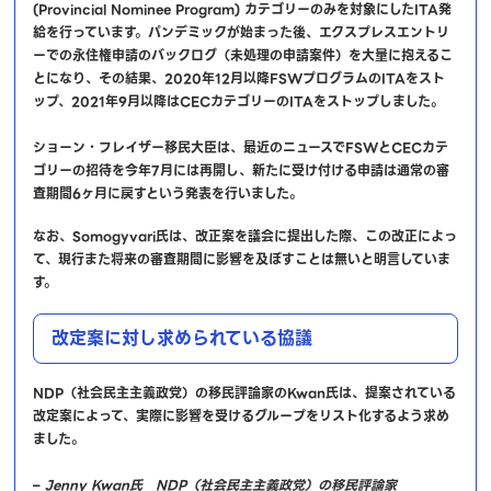
(Provincial Nominee Program) カテゴリーのみを対象にしたITA発
給を行っています。パンデミックが始まった後、エクスプレスエントリ
ーでの永住権申請のバックログ（未処理の申請案件）を大量に抱えるこ
とになり、その結果、2020年12月以降FSWプログラムのITAをスト
ップ、2021年9月以降はCECカテゴリーのITAをストップしました。
ショーン・フレイザー移民大臣は、最近のニュースでFSWとCECカテ
ゴリーの招待を今年7月には再開し、新たに受け付ける申請は通常の審
査期間6ヶ月に戻すという発表を行いました。
なお、Somogyvari氏は、改正案を議会に提出した際、この改正によっ
て、現行また将来の審査期間に影響を及ぼすことは無いと明言していま
す。
改定案に対し求められている協議
NDP（社会民主主義政党）の移民評論家のKwan氏は、提案されている
改定案によって、実際に影響を受けるグループをリスト化するよう求め
ました。
–
Jenny Kwan氏 NDP（社会民主主義政党）の移民評論家