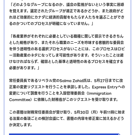
「どのようなグループになるのか、議会の監視がないという事実に困惑
を覚えます。選定されたグループが適正であるかどうか、また政府がど
れほど効果的にカナダに経済的貢献をもたらす人たちを選ぶことができ
るのかついてのプロセスが明確になっていません。」
「各産業界がそれぞれに必要としている職種に関して提示できるきちん
とした規格があり、またそれら職業のニーズを吟味する客観的な委員会
を伴う透明性のある選択プロセスがないことには、このプロセスはロビ
ー活動産業のネタになってしま可能性があります。そういったことは避
けなければならず、確固とした基準と透明性のあるプロセスを確立する
必要があります。」
常任委員長であるリベラル党のSalma Zahid氏は、5月27日までに改
正案の変更リクエストを行うことを承認しました。Express Entryへの
変更について調査を行うことを入国管理委員会（Immigration
Committee）に依頼した財務省がこのリクエストを受け取ります。
この書簡は財務常任委員会が受け取り、5月30日（月）午前11時に始ま
る法案の条項ごとの検討会議にて、書簡の内容を修正案に加えるかどう
か決定します。