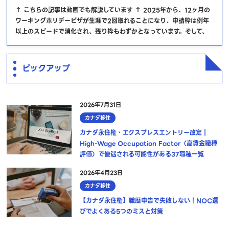
↑ こちらの記事は動画でも解説しています ↑ 2025年から、12ヶ月の
ワーキングホリデービザが生涯で2回取れることになり、申請枠は例年
以上のスピードで消化され、残り枠もわずかとなっています。そして、
ピックアップ
2026年7月31日
カナダ移住
カナダ永住権・エクスプレスエントリー改定｜
High-Wage Occupation Factor（高賃金職種
評価）で優遇される可能性がある37職種一覧
2026年4月23日
カナダ移住
【カナダ永住権】職歴申告で失敗しない！NOC選
びでよくある5つのミスと対策