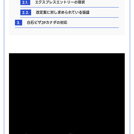
2.1.
エクスプレスエントリーの現状
2.2.
改定案に対し求められている協議
3.
白石ビザJPカナダの対応