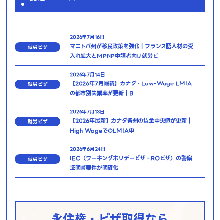
2026年7月16日
マニトバ州が移民政策を強化｜フランス語人材の受
就労ビザ
入れ拡大とMPNP申請者向け就労ビ
2026年7月14日
【2026年7月最新】カナダ・Low-Wage LMIA
就労ビザ
の都市別失業率が更新｜B
2026年7月13日
【2026年最新】カナダ各州の賃金中央値が更新｜
就労ビザ
High WageでのLMIA申
2026年6月24日
IEC（ワーキングホリデービザ・ROビザ）の警察
就労ビザ
証明書要件が明確化
永住権・ビザ取得なら