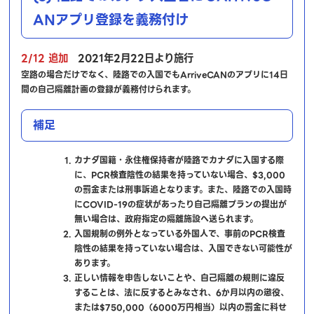
ANアプリ登録を義務付け
2/12 追加
2021年2月22日より施行
空路の場合だけでなく、陸路での入国でもArriveCANのアプリに14日
間の自己隔離計画の登録が義務付けられます。
補足
カナダ国籍・永住権保持者が陸路でカナダに入国する際
に、PCR検査陰性の結果を持っていない場合、$3,000
の罰金または刑事訴追となります。また、陸路での入国時
にCOVID-19の症状があったり自己隔離プランの提出が
無い場合は、政府指定の隔離施設へ送られます。
入国規制の例外となっている外国人で、事前のPCR検査
陰性の結果を持っていない場合は、入国できない可能性が
あります。
正しい情報を申告しないことや、自己隔離の規則に違反
することは、法に反するとみなされ、6か月以内の懲役、
または$750,000（6000万円相当）以内の罰金に科せ