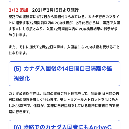
2/12 追加
2021年2月15日より施行
空路での渡航者に1月7日から義務付けられている、カナダ行きのフライ
トに搭乗する72時間前以内のPCR検査が、2月15日からは、陸路で入国
する人にも必須となり、入国72時間前以内のPCR検査結果の提示が求
められます。
また、それに加えて2月22日以降は、入国後にもPCR検査を受けること
になります。
(5) カナダ入国後の14日間自己隔離の監
視強化
カナダ公衆衛生庁は、民間の警備会社と連携をして、到着後14日間の自
己隔離の監視を厳しく行います。モントリオールとトロントをはじめと
した35都市で、係官が、実際に自己隔離をしている場所に監査目的で視
察に行きます。
(6) 陸路でのカナダ入国者にもArriveC