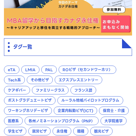
タグ一覧
eTA
LMIA
PAL
ROビザ（セカンドワーホリ）
Tech系
その他ビザ
エクスプレスエントリー
ケアギバー
ファミリークラス
フランス語
ポストグラデュエートビザ
ルーラル地域パイロットプログラム
ワーキングホリデービザ
企業内転勤ビザ(ICT)
保育士・介護
医療系
各州ノミネーションプログラム（PNP）
大学院進学
学生ビザ
就労ビザ
永住権
職種
観光ビザ