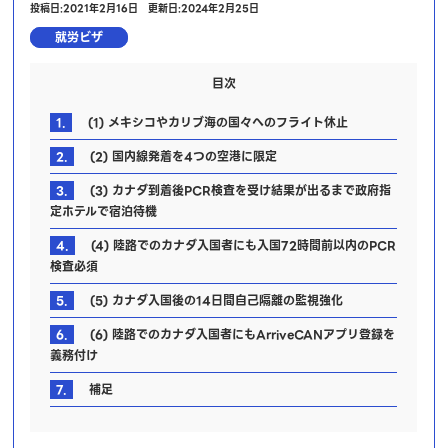
投稿日:2021年2月16日
更新日:2024年2月25日
就労ビザ
目次
1.
(1) メキシコやカリブ海の国々へのフライト休止
2.
(2) 国内線発着を4つの空港に限定
3.
(3) カナダ到着後PCR検査を受け結果が出るまで政府指
定ホテルで宿泊待機
4.
(4) 陸路でのカナダ入国者にも入国72時間前以内のPCR
検査必須
5.
(5) カナダ入国後の14日間自己隔離の監視強化
6.
(6) 陸路でのカナダ入国者にもArriveCANアプリ登録を
義務付け
7.
補足