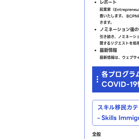
レポート
起業家（Entrepre
査いたします。 BCP
きます。
ノミネーション後の
引き続き、ノミネーシ
関するリクエストを処
最新情報
最新情報は、ウェブサ
各プログラ
COVID-1
スキル移民カテ
Skills Immig
–
全般