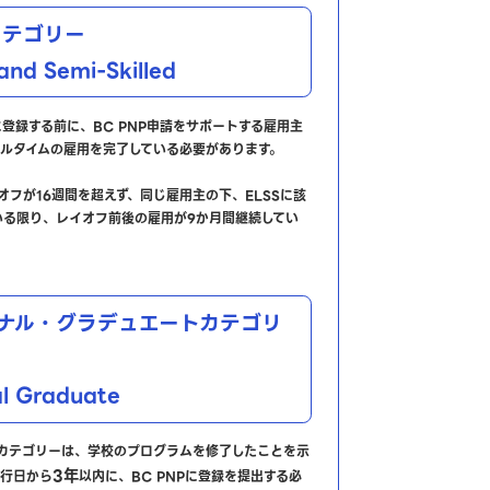
Sカテゴリー
and Semi-Skilled
Pに登録する前に、BC PNP申請をサポートする雇用主
フルタイムの雇用を完了している必要があります。
イオフが16週間を超えず、同じ雇用主の下、ELSSに該
いる限り、レイオフ前後の雇用が9か月間継続してい
ナル・グラデュエートカテゴリ
al Graduate
aduateカテゴリーは、学校のプログラムを修了したことを示
3
年
tの発行日から
以内に、BC PNPに登録を提出する必