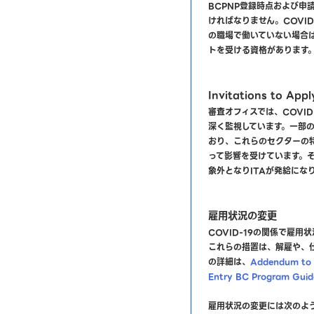
BCPNP登録時点および申
ければなりません。COVI
の職場で働いていない場合
トを受ける資格があります
Invitations to App
審査オフィスでは、COVI
深く監視しています。一部
おり、これらのセクターの特
って影響を受けています。
象外となりITAが発給にな
雇用状況の変更
COVID-19の関係で雇
これらの措置は、解雇や、
の詳細は、
Addendum to t
Entry BC Program Guid
雇用状況の変更には次のよ