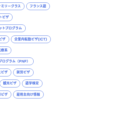
ァミリークラス
フランス語
トビザ
ットプログラム
ビザ
企業内転勤ビザ(ICT)
医療系
プログラム（PNP）
生ビザ
就労ビザ
観光ビザ
語学検定
労ビザ
雇用主向け情報