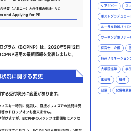
ケアギバー
フ
合格者（ノミニー）と永住権の申請– B.C.
es and Applying for PR
ポストグラデュエー
ルーラル地域パイロ
ワーキングホリデー
ログラム（
BCPNP
）は、
2020
年
5
月
12
日
保育士・介護
BCPNP
運用の最新情報を発表しました。
各州ノミネーション
大学院進学
学
用状況に関する変更
永住権
職種
起業
配偶者就
関する受付状況に変更があります。
フィスを一時的に閉鎖し、直接オフィスでの質問は受
類等のドロップオフも出来ません。
付けますが、BCPNPのスタッフは郵便物にアクセ
合わせてください。BC PNPから電話が欲しい場合