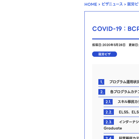
HOME
›
ビザニュース
›
就労ビ
COVID-19：
投稿日:2020年5月28日
更新日:
就労ビザ
1.
プログラム運用状
2.
各プログラムカテゴ
2.1.
スキル移民カテゴリ
2.2.
ELSS、ELSS
2.3.
インターナショ
Graduate
2.4.
起業移民カテゴリ