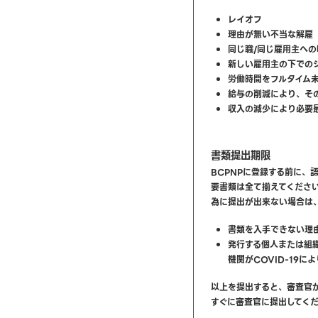
レイオフ
理由が無い不当な解雇
同じ職/同じ雇用主への
新しい雇用主の下での
労働時間をフルタイム
給与の削減により、そ
収入の減少により必要
書類提出期限
BCPNPに登録する前に、
要書類は全て揃えてください
為に提出が出来ない場合は
書類を入手できない理
発行する個人または組
機関がCOVID-19
以上を提出すると、審査官
すぐに審査官に提出してく