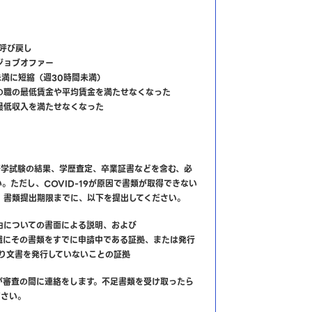
呼び戻し
ジョブオファー
未満に短縮（週30時間未満）
の職の最低賃金や平均賃金を満たせなくなった
最低収入を満たせなくなった
語学試験の結果、学歴査定、卒業証書などを含む、必
。ただし、COVID-19が原因で書類が取得できない
、書類提出期限までに、以下を提出してください。
由についての書面による説明、および
織にその書類をすでに申請中である証拠、または発行
により文書を発行していないことの証拠
が審査の間に連絡をします。不足書類を受け取ったら
ださい。