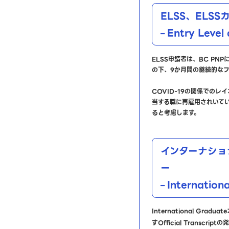
ELSS、ELS
Entry Level 
–
ELSS申請者は、BC PN
の下、9か月間の継続的な
COVID-19の関係でのレ
当する職に再雇用されいて
ると考慮します。
インターナショ
ー
Internation
–
International Gr
すOfficial Transcrip