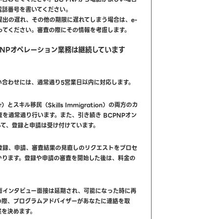
電話番号を書いてください。
提出の遅れ、その他の期限に遅れてしまう場合は、e-
送ってください。審査の際にその情報を考慮します。
PNPオペレーション業務は継続しています
い合わせには、通常通り5営業日以内に対応します。
ur）とスキル移民（Skills Immigration）の両方のカ
を通常通り行います。また、引き続き BCPNPオン
して、登録と申請は受け付けています。
登録、申請、審査結果の見直しのリクエストをプロセ
かります。登録や申請の審査を開始した後は、料金の
。
面インタビュー面接は延期され、可能になった時に再
の際、プログラムアドバイザーがあなたに連絡を取
程を決めます。