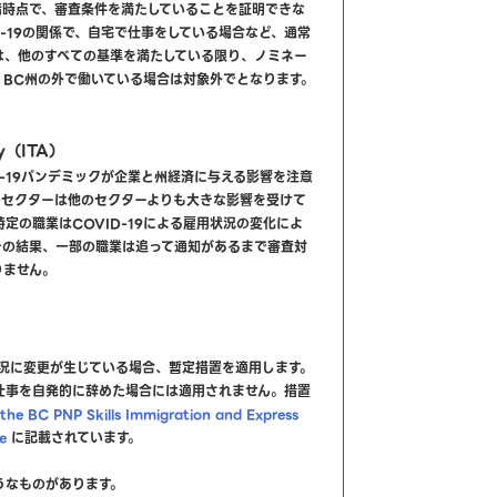
請時点で、審査条件を満たしていることを証明できな
D-19の関係で、自宅で仕事をしている場合など、通常
は、他のすべての基準を満たしている限り、ノミネー
。BC州の外で働いている場合は対象外でとなります。
ly（ITA）
D-19パンデミックが企業と州経済に与える影響を注意
のセクターは他のセクターよりも大きな影響を受けて
定の職業はCOVID-19による雇用状況の変化によ
その結果、一部の職業は追って通知があるまで審査対
りません。
用状況に変更が生じている場合、暫定措置を適用します。
仕事を自発的に辞めた場合には適用されません。措置
he BC PNP Skills Immigration and Express
e
に記載されています。
うなものがあります。