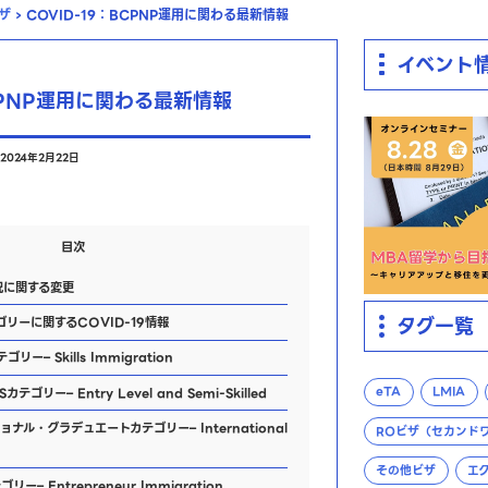
ザ
›
COVID-19：BCPNP運用に関わる最新情報
イベント
BCPNP運用に関わる最新情報
2024年2月22日
目次
況に関する変更
タグ一覧
リーに関するCOVID-19情報
ー– Skills Immigration
eTA
LMIA
カテゴリー– Entry Level and Semi-Skilled
ナル・グラデュエートカテゴリー– International
ROビザ（セカンド
その他ビザ
エ
ー– Entrepreneur Immigration