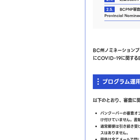
2.5.
BCPNP審査
Provincial Nomine
BC
州ノミネーションプ
に
COVID-19
に関する
プログラム運
以下のとおり、審査に
バンクーバーの審査オ
け付けていません。書
通常郵便は引き続き受け
スはありません。
用件は全てメールで問い