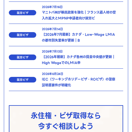
2026年7月16日
マニトバ州が移民政策を強化｜フランス語人材の受
就労ビザ
入れ拡大とMPNP申請者向け就労ビ
2026年7月14日
【2026年7月最新】カナダ・Low-Wage LMIA
就労ビザ
の都市別失業率が更新｜B
2026年7月13日
【2026年最新】カナダ各州の賃金中央値が更新｜
就労ビザ
High WageでのLMIA申
2026年6月24日
IEC（ワーキングホリデービザ・ROビザ）の警察
就労ビザ
証明書要件が明確化
永住権・ビザ取得なら
今すぐ相談しよう