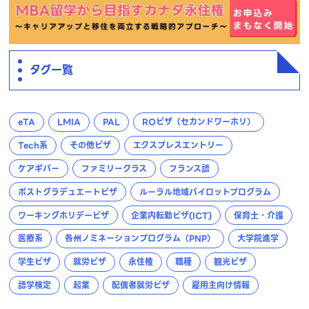
タグ一覧
eTA
LMIA
PAL
ROビザ（セカンドワーホリ）
Tech系
その他ビザ
エクスプレスエントリー
ケアギバー
ファミリークラス
フランス語
ポストグラデュエートビザ
ルーラル地域パイロットプログラム
ワーキングホリデービザ
企業内転勤ビザ(ICT)
保育士・介護
医療系
各州ノミネーションプログラム（PNP）
大学院進学
学生ビザ
就労ビザ
永住権
職種
観光ビザ
語学検定
起業
配偶者就労ビザ
雇用主向け情報