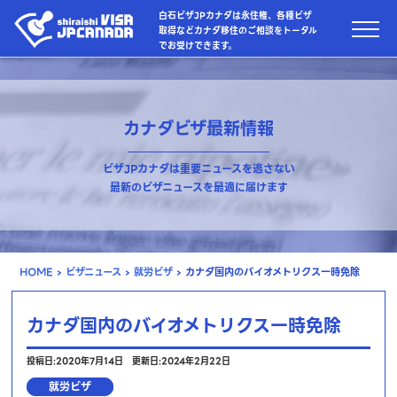
白石ビザJPカナダは永住権、各種ビザ
取得などカナダ移住のご相談をトータル
でお受けできます。
カナダビザ最新情報
ビザJPカナダは重要ニュースを逃さない
最新のビザニュースを最適に届けます
HOME
›
ビザニュース
›
就労ビザ
›
カナダ国内のバイオメトリクス一時免除
カナダ国内のバイオメトリクス一時免除
投稿日:2020年7月14日
更新日:2024年2月22日
就労ビザ