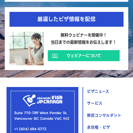
厳選したビザ情報を配信
無料ウェビナーを開催中！
当日までの最新情報をお伝えします！
ウェビナーについて
ビザニュース
サービス
Suite 770-789 West Pender St.
移民コンサルタント
Vancouver BC Canada V6C 1H2
永住権・ビザ
+1 (604) 684-5772