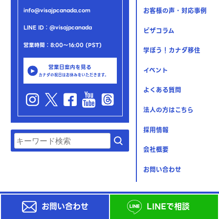
お客様の声・対応事例
info@visajpcanada.com
LINE ID：@visajpcanada
ビザコラム
営業時間：8:00～16:00 (PST)
学ぼう！カナダ移住
営業日案内を見る
イベント
カナダの祝日はお休みをいただきます。
よくある質問
法人の方はこちら
採用情報
会社概要
お問い合わせ
お問い合わせ
LINEで相談
© 2023 Yuki Shiraishi Immigration Consulting Inc.