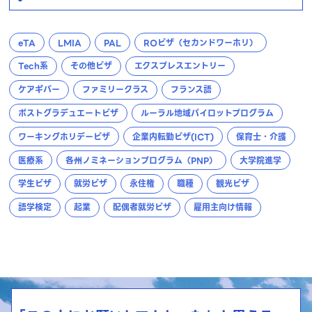
eTA
LMIA
PAL
ROビザ（セカンドワーホリ）
Tech系
その他ビザ
エクスプレスエントリー
ケアギバー
ファミリークラス
フランス語
ポストグラデュエートビザ
ルーラル地域パイロットプログラム
ワーキングホリデービザ
企業内転勤ビザ(ICT)
保育士・介護
医療系
各州ノミネーションプログラム（PNP）
大学院進学
学生ビザ
就労ビザ
永住権
職種
観光ビザ
語学検定
起業
配偶者就労ビザ
雇用主向け情報