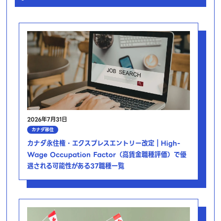
2026年7月31日
カナダ移住
カナダ永住権・エクスプレスエントリー改定｜High-
Wage Occupation Factor（高賃金職種評価）で優
遇される可能性がある37職種一覧