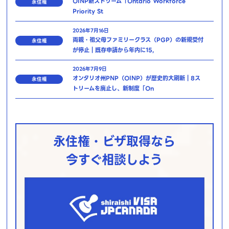
OINP新ストリーム「Ontario Workforce
永住権
Priority St
2026年7月16日
両親・祖父母ファミリークラス（PGP）の新規受付
永住権
が停止｜既存申請から年内に15,
2026年7月9日
オンタリオ州PNP（OINP）が歴史的大刷新｜8ス
永住権
トリームを廃止し、新制度「On
永住権・ビザ取得なら
今すぐ相談しよう