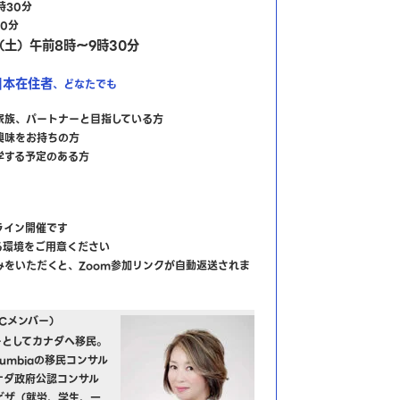
5時30分
30分
（土）午前8時～9時30分
日本在住者
、どなたでも
家族、パートナーと目指している方
興味をお持ちの方
学する予定のある方
ライン開催です
る環境をご用意ください
みをいただくと、Zoom参加リンクが自動返送されま
RCメンバー）
ーとしてカナダへ移民。
h Columbiaの移民コンサル
ナダ政府公認コンサル
ビザ（就労、学生、一