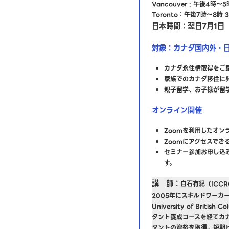
Vancouver : 午後4時～
Toronto：午後7時～8時 
日本時間：翌日7月1日
対象：カナダ国内外・
カナダ永住権取得をご
家族でのカナダ移住に
親子留学、お子様が留
オンライン開催
Zoomを利用したオン
Zoomにアクセスでき
セミナー参加お申し込
す。
講 師：
白石有紀（ICC
2005年にスキルドワーカ
University of Britis
タント養成コースを経てカ
タントの資格を取得。短期