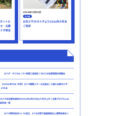
2024年12月30日
その他
タントの
白石ビザJPカナダより2024年の年末
育士・元顧
ご挨拶
カナダ移住
カナダ・デジタルノマド制度に新指針｜IRCCが必要書類を明確化
【2026年FIFA W杯】カナダ観戦ツアーの注意点｜入国に必要なビザ・
eTA手
カナダ永住権申請料が2026年4月30日より引き上げ｜主要プログラムの
新料金一覧
カナダ移民法Bill C-12成立、4つの分野で審査厳格化と運用効率化へ