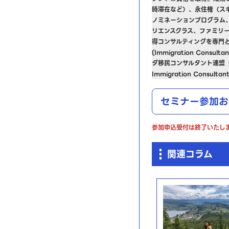
時滞在など）、永住権（ス
ノミネーションプログラム
リエンスクラス、ファミリ
得コンサルティングを専門
(Immigration Consult
ダ移民コンサルタント連盟（Canad
Immigration Consul
セミナー参加お
参加申込受付は終了いたし
関連コラム