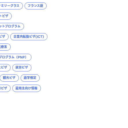
ァミリークラス
フランス語
トビザ
ットプログラム
ビザ
企業内転勤ビザ(ICT)
医療系
プログラム（PNP）
生ビザ
就労ビザ
観光ビザ
語学検定
労ビザ
雇用主向け情報