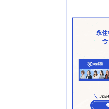
永住
今
プロの