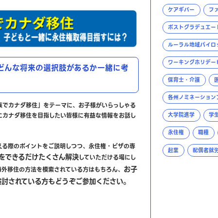
ケアギバー
フ
ポストグラデュエー
ルーラル地域パイロ
ワーキングホリデー
どんな将来の選択肢があるか一緒に考
保育士・介護
各州ノミネーション
族でカナダ移住」をテーマに、お子様がいらっしゃる
にカナダ移住を目指したい皆様に有益な情報をお話し
大学院進学
学
永住権
職種
える際のポイントをご説明しつつ、永住権・ビザの専
起業
配偶者就
をできるだけたくさん解決
していただける場にし
お子
海外移住の方法を模索されている方はもちろん、
検討されている方もどうぞご参加ください。