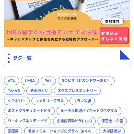
タグ一覧
eTA
LMIA
PAL
ROビザ（セカンドワーホリ）
Tech系
その他ビザ
エクスプレスエントリー
ケアギバー
ファミリークラス
フランス語
ポストグラデュエートビザ
ルーラル地域パイロットプログラム
ワーキングホリデービザ
企業内転勤ビザ(ICT)
保育士・介護
医療系
各州ノミネーションプログラム（PNP）
大学院進学