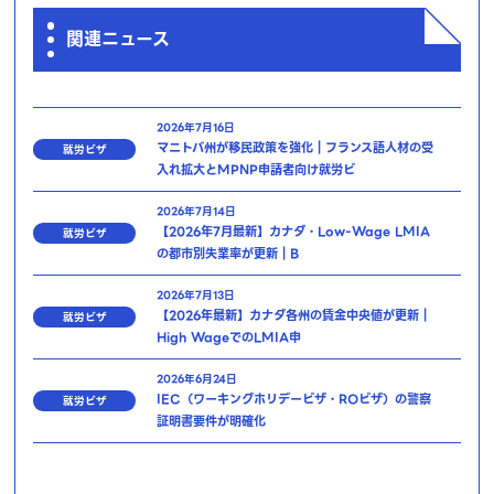
関連ニュース
2026年7月16日
マニトバ州が移民政策を強化｜フランス語人材の受
就労ビザ
入れ拡大とMPNP申請者向け就労ビ
2026年7月14日
【2026年7月最新】カナダ・Low-Wage LMIA
就労ビザ
の都市別失業率が更新｜B
2026年7月13日
【2026年最新】カナダ各州の賃金中央値が更新｜
就労ビザ
High WageでのLMIA申
2026年6月24日
IEC（ワーキングホリデービザ・ROビザ）の警察
就労ビザ
証明書要件が明確化