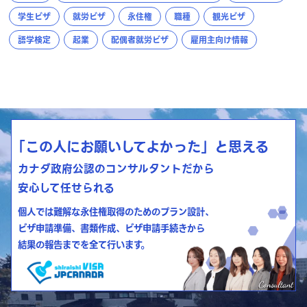
学生ビザ
就労ビザ
永住権
職種
観光ビザ
語学検定
起業
配偶者就労ビザ
雇用主向け情報
「この人にお願いしてよかった」と思える
カナダ政府公認のコンサルタントだから
安心して任せられる
個人では難解な永住権取得のためのプラン設計、
ビザ申請準備、書類作成、ビザ申請手続きから
結果の報告までを全て行います。