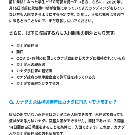
前に発給になった学生ビザ許可証を持っている方、さらに、2020年3
月16日以前に永住権申請が合格になっていてまだランディングをしてい
ない方も入国できるようにする予定です。ただし、正式な発表は今週中
にあるとのことなので、まだ渡航しないでください。
さらに、以下に該当する方も入国制限の例外となります。
カナダ原住民
難民
COVID-19対応に関してカナダ政府からカナダに招待されている方
カナダ人の親近者
カナダ永住者の親近者
カナダ政府の領事館官吏で許可証を持っている方
カナダで乗継だけをする方
Q. カナダの永住権保持者はカナダに再入国できますか？
症状の出ていない永住者はカナダに再入国できます。永住者であっても
症状がある方はカナダに空路入国ができません。陸路であれば、入国後
14日間は自己隔離をすることを条件に、入国できます。これは、カナダ
人やカナダ原住民の方も同様です。