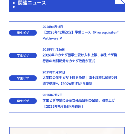
関連ニュース
2026年1月16日
【2025年12月改定】準備コース（Prerequisite／
学生ビザ
Pathway P
2025年11月26日
2026年のカナダ留学生受け入れ上限、学生ビザ発
学生ビザ
行数の州別配分をカナダ政府が正式
2025年11月20日
大学院の学生ビザ上限を免除｜博士課程は最短2週
学生ビザ
間で処理へ【2026年1月から新制
2025年7月7日
学生ビザ申請に必要な残高証明の金額、引き上げ
学生ビザ
【2025年9月1日以降適用】