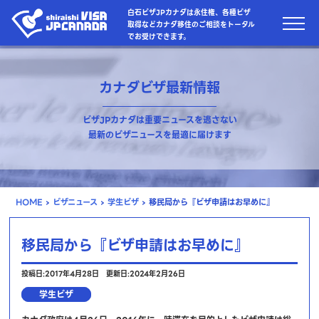
白石ビザJPカナダは永住権、各種ビザ
取得などカナダ移住のご相談をトータル
でお受けできます。
カナダビザ最新情報
ビザJPカナダは重要ニュースを逃さない
最新のビザニュースを最適に届けます
HOME
›
ビザニュース
›
学生ビザ
›
移民局から『ビザ申請はお早めに』
移民局から『ビザ申請はお早めに』
投稿日:2017年4月28日
更新日:2024年2月26日
学生ビザ