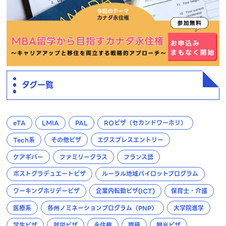
タグ一覧
eTA
LMIA
PAL
ROビザ（セカンドワーホリ）
Tech系
その他ビザ
エクスプレスエントリー
ケアギバー
ファミリークラス
フランス語
ポストグラデュエートビザ
ルーラル地域パイロットプログラム
ワーキングホリデービザ
企業内転勤ビザ(ICT)
保育士・介護
医療系
各州ノミネーションプログラム（PNP）
大学院進学
学生ビザ
就労ビザ
永住権
職種
観光ビザ