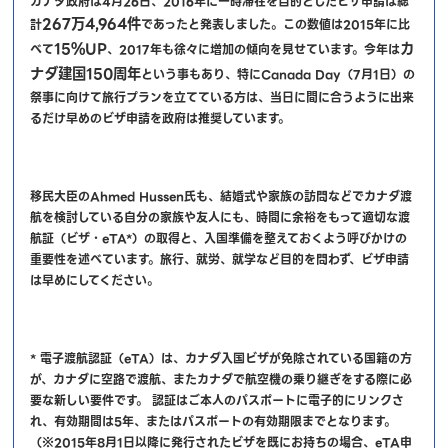
カナダ政府は4月26日、2016年に一時滞在を目的としたビザ申請は総
267万4,964件
計
であったと発表しました。この数値は2015年に比
15％UP
カ
べて
、2017年も徐々に増加の傾向を見せています。今年は
ナダ建国150周年
という事もあり、特にCanada Day（7月1日）の
祭事に向けて旅行プランを立てている方は、当日に間に合うように出来
るだけ早めのビザ申請を政府は推奨しています。
移民大臣のAhmed Hussen氏も、結婚式や家族の訪問などでカナダ渡
航を検討している自分の家族や友人にも、時間に余裕をもって適切な渡
航証（ビザ・eTA*）の取得と、入国準備を整えておくよう呼びかけの
重要性を述べています。旅行、就労、就学など目的を問わず、ビザ申請
は早めにしてください。
* 電子渡航認証（eTA）は、カナダ入国ビザが免除されている国籍の方
が、カナダに空路で渡航、またカナダで航空機の乗り継ぎをする際に必
要な新しい要件です。 認証はご本人のパスポートに電子的にリンクさ
れ、有効期間は5年、またはパスポートの有効期限までとなります。
（※2015年8月1日以降に発行されたビザを既にお持ちの場合、eTA申