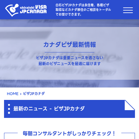
白石ビザJPカナダは永住権、各種ビザ
取得などカナダ移住のご相談をトータル
でお受けできます。
カナダビザ最新情報
ビザJPカナダは重要ニュースを逃さない
最新のビザニュースを最適に届けます
HOME
›
ビザJPカナダ
最新のニュース - ビザJPカナダ
毎朝コンサルタントがしっかりチェック！