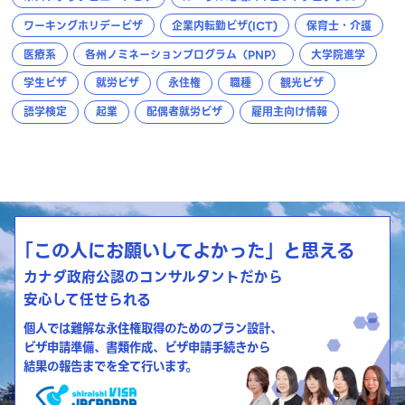
ワーキングホリデービザ
企業内転勤ビザ(ICT)
保育士・介護
医療系
各州ノミネーションプログラム（PNP）
大学院進学
学生ビザ
就労ビザ
永住権
職種
観光ビザ
語学検定
起業
配偶者就労ビザ
雇用主向け情報
「この人にお願いしてよかった」と思える
カナダ政府公認のコンサルタントだから
安心して任せられる
個人では難解な永住権取得のためのプラン設計、
ビザ申請準備、書類作成、ビザ申請手続きから
結果の報告までを全て行います。