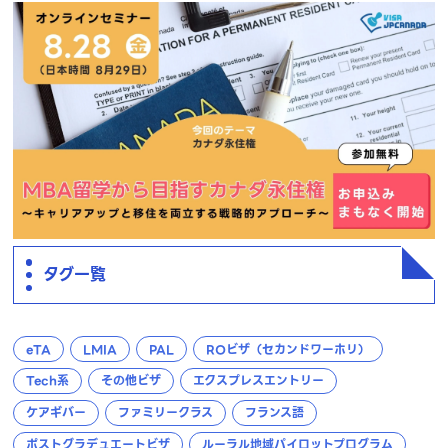
タグ一覧
eTA
LMIA
PAL
ROビザ（セカンドワーホリ）
Tech系
その他ビザ
エクスプレスエントリー
ケアギバー
ファミリークラス
フランス語
ポストグラデュエートビザ
ルーラル地域パイロットプログラム