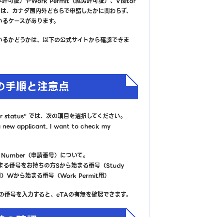
学許可証）やWork Permit（就労許可証）、Visitor
た方は、カナダ国内外どちらで申請したかに関わらず、
いるケースがあります。
いるかどうかは、以下の公式サイトから確認できま
時の手順と注意点
our status” では、次の項目を選択してください。
 new applicant. I want to check my
」
ion Number（申請番号）について。
まる番号をお持ちの方Sから始まる番号（Study
t用）Wから始まる番号（Work Permit用）
の番号を入力すると、eTAの有無を確認できます。