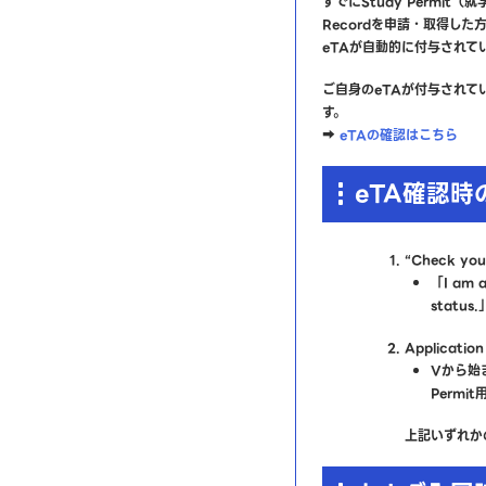
すでにStudy Permit（就
Recordを申請・取得し
eTAが自動的に付与されて
ご自身のeTAが付与されて
す。
➡
eTAの確認はこちら
eTA確認
“Check y
「I am a
status.
Applicat
Vから始
Permi
上記いずれか