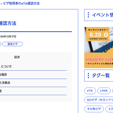
›
ビザ取得者のeTA確認方法
イベント
確認方法
24年12月17日
就労ビザ
目次
）について
タグ一覧
る場合
と注意点
eTA
LMIA
認
ROビザ（セカンド
その他ビザ
エ