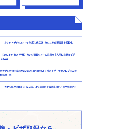
カナダ・デジタルノマド制度に新指針｜IRCCが必要書類を明確化
【2026年FIFA W杯】カナダ観戦ツアーの注意点｜入国に必要なビザ・
eTA手
カナダ永住権申請料が2026年4月30日より引き上げ｜主要プログラムの
新料金一覧
カナダ移民法Bill C-12成立、4つの分野で審査厳格化と運用効率化へ
権・ビザ取得なら