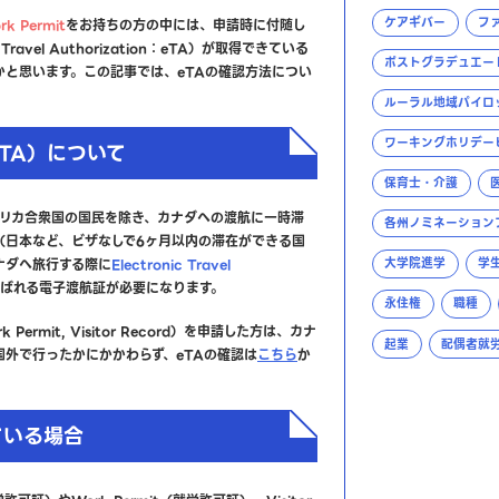
ケアギバー
フ
rk Permit
をお持ちの方の中には、申請時に付随し
 Travel Authorization：eTA）が取得できている
ポストグラデュエー
かと思います。この記事では、eTAの確認方法につい
ルーラル地域パイロ
ワーキングホリデー
TA）について
保育士・介護
アメリカ合衆国の国民を除き、カナダへの渡航に一時滞
各州ノミネーション
（日本など、ビザなしで6ヶ月以内の滞在ができる国
ナダへ旅行する際に
Electronic Travel
大学院進学
学
ばれる電子渡航証が必要になります。
永住権
職種
rk Permit, Visitor Record）を申請した方は、カナ
起業
配偶者就
外で行ったかにかかわらず、eTAの確認は
こちら
か
ている場合