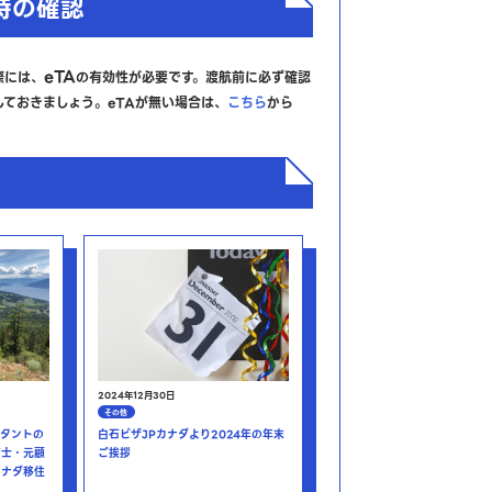
時の確認
eTA
際には、
の有効性が必要です。渡航前に必ず確認
ておきましょう。eTAが無い場合は、
こちら
から
2024年12月30日
その他
タントの
白石ビザJPカナダより2024年の年末
育士・元顧
ご挨拶
カナダ移住