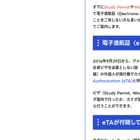
すでに
Study Permit
や
Wo
て電子渡航証（Electronic
ことをご存じない方も多い
てご案内します。
電子渡航証（e
2016年9月29日から、
在者ビザを必要としない国
籍）の外国人が飛行機でカ
Authorization (eTA)
と呼
ビザ（Study Permit, Wo
ダ国内で行ったか、カナダ国
ら行うことができます。
eTAが付随し