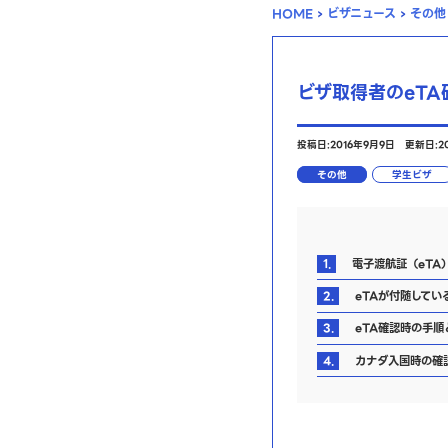
HOME
›
ビザニュース
›
その他
ビザ取得者のeTA
投稿日:2016年9月9日
更新日:20
その他
学生ビザ
1.
電子渡航証（eTA
2.
eTAが付随してい
3.
eTA確認時の手順
4.
カナダ入国時の確