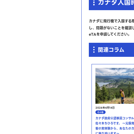
カナダ入国
カナダに飛行機で入国する
し、問題がないことを確認し
eTAを申請してください。
関連コラム
2026年4月14日
その他
カナダ政府公認移民コンサル
佐々木ちひろです。 ～元保
客の実体験から、あなたの
に寄り添います～