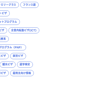
ァミリークラス
フランス語
トビザ
ットプログラム
ビザ
企業内転勤ビザ(ICT)
医療系
プログラム（PNP）
生ビザ
就労ビザ
観光ビザ
語学検定
労ビザ
雇用主向け情報