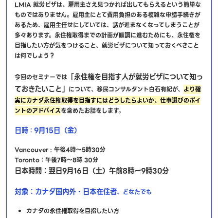
LMIA 就労ビザは、雇用主さえ見つかれば出してもらえるという簡単な
ものではありません。雇用主にとて費用負担のある複雑な申請手続きが
あるため、雇用主任せにしていては、話が進まなくなってしまうことが
多々あります。永住権取得までの計画が順調に進むためにも、永住権を
目指したい方が気をつけること、就労ビザについて知っておくべきこと
は何でしょう？
「永住権を目指す人が就労ビザについて知っ
今回のセミナーでは
ておきたいこと」
について、移民コンサルタント白石有紀が、
より確
実にカナダ永住権取得を目指すにはどうしたらよいか、仕事選びのポイ
ントのアドバイス
を含めたお話をします。
日時
9月15日（金）
：
Vancouver : 午後4時～5時30分
Toronto：午後7時～8時 30分
日本時間：翌日9月16日（土）午前8時～9時30分
対象：カナダ国内外・日本在住者
、どなたでも
カナダの永住権取得を目指したい方