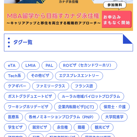
タグ一覧
eTA
LMIA
PAL
ROビザ（セカンドワーホリ）
Tech系
その他ビザ
エクスプレスエントリー
ケアギバー
ファミリークラス
フランス語
ポストグラデュエートビザ
ルーラル地域パイロットプログラム
ワーキングホリデービザ
企業内転勤ビザ(ICT)
保育士・介護
医療系
各州ノミネーションプログラム（PNP）
大学院進学
学生ビザ
就労ビザ
永住権
職種
観光ビザ