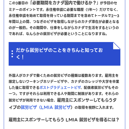
「必要期間をカナダ国内で働けるか？
この3番目の
」が今回のセ
ミナーのポイントです。永住権申請に必要な職歴（1年～）だけでなく、
永住権申請を始めて取得を待っている期間までを含めてトータルで2～3
年間以上の間、つなぎのビザを取得しながらのカナダ滞在が必要となる
のが一般的。その期間中、仕事をしながらカナダで生活をするというの
であれば、なんらかの就労ビザが必要ということになりますね。
だから就労ビザのことをきちんと知ってお
く！
外国人がカナダで働くための就労ビザの種類は複数あります。雇用主を
限定しないワーキングホリデービザや、カナダのカレッジや大学を卒業
した後に取得できる
ポストグラデュエートビザ
、配偶者就労ビザもその
一つ。ですがそれらは利用できる人や期間に制限があります。それらの
雇用主にスポンサーしてもらうタ
就労ビザが利用できない場合、
イプの
就労ビザ（LMIA 就労ビザ
）
の取得を視野に入れます。
雇用主にスポンサーしてもらう LMIA 就労ビザを得るには？