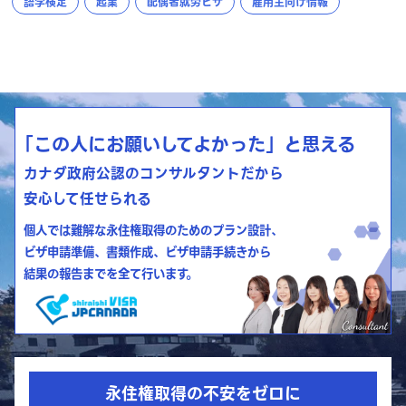
語学検定
起業
配偶者就労ビザ
雇用主向け情報
「この人にお願いしてよかった」と思える
カナダ政府公認のコンサルタントだから
安心して任せられる
個人では難解な永住権取得のためのプラン設計、
ビザ申請準備、書類作成、ビザ申請手続きから
結果の報告までを全て行います。
永住権取得の不安をゼロに