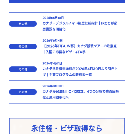
2026年6月10日
カナダ・デジタルノマド制度に新指針｜IRCCが必
その他
要書類を明確化
2026年6月4日
【2026年FIFA W杯】カナダ観戦ツアーの注意点
その他
｜入国に必要なビザ・eTA手
2026年4月1日
カナダ永住権申請料が2026年4月30日より引き上
その他
げ｜主要プログラムの新料金一覧
2026年3月31日
カナダ移民法Bill C-12成立、4つの分野で審査厳格
その他
化と運用効率化へ
永住権・ビザ取得なら