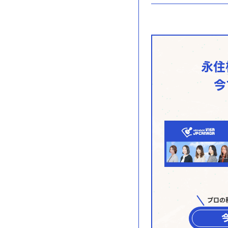
永住
今
プロの