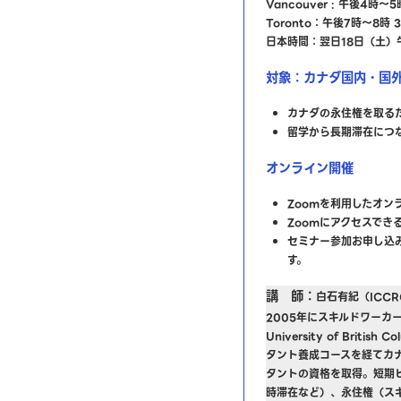
Vancouver : 午後4時～
Toronto：午後7時～8時 
日本時間：翌日18日（土）
対象：カナダ国内・国
カナダの永住権を取る
留学から長期滞在につ
オンライン開催
Zoomを利用したオン
Zoomにアクセスでき
セミナー参加お申し込
す。
講 師：
白石有紀（ICC
2005年にスキルドワーカ
University of Britis
タント養成コースを経てカ
タントの資格を取得。短期
時滞在など）、永住権（ス