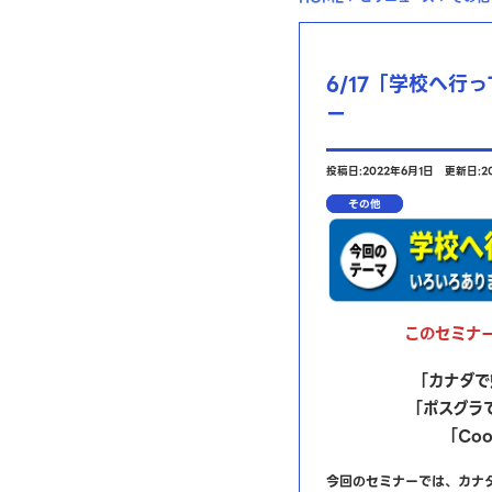
6/17「学校へ行
ー
投稿日:2022年6月1日
更新日:2
その他
このセミナ
「カナダで
「ポスグラ
「Co
今回のセミナーでは、カナ