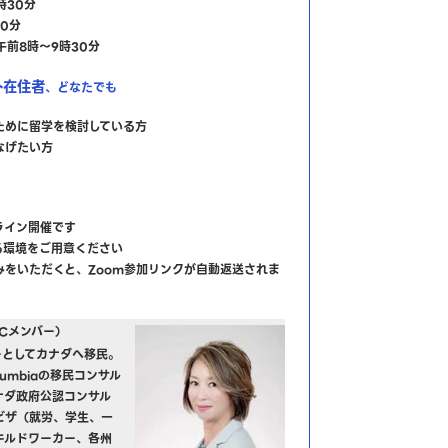
5時30分
30分
午前8時～9時30分
外在住者
、どなたでも
ために留学を検討している方
なげたい方
ライン開催です
る環境をご用意ください
みをいただくと、Zoom参加リンクが自動返送されま
RCメンバー）
ーとしてカナダへ移民。
h Columbiaの移民コンサル
ナダ政府公認コンサル
ビザ（就労、学生、一
キルドワーカー、各州