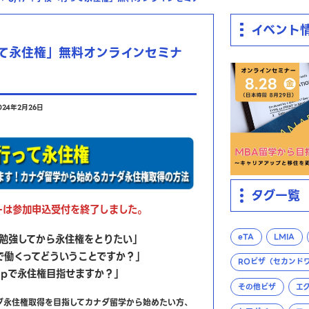
イベント
って永住権」無料オンラインセミナ
024年2月26日
タグ一覧
ーは参加申込受付を終了しました。
勉強してから永住権をとりたい」
eTA
LMIA
で働くってどういうことですか？」
ROビザ（セカンド
opで永住権目指せますか？」
その他ビザ
エ
ダ永住権取得を目指してカナダ留学から始めたい方、