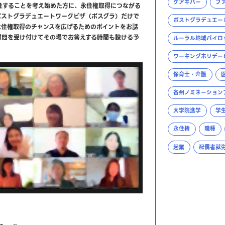
ケアギバー
フ
住することを考え始めた方に、永住権取得につながる
ポストグラデュエートワークビザ（ポスグラ）だけで
ポストグラデュエー
永住権取得のチャンスを広げるためのポイントをお話
質問を受け付けてその場でお答えする時間も設ける予
ルーラル地域パイロ
ワーキングホリデー
保育士・介護
各州ノミネーション
大学院進学
学
永住権
職種
起業
配偶者就