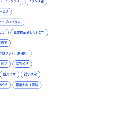
ァミリークラス
フランス語
トビザ
ットプログラム
ビザ
企業内転勤ビザ(ICT)
医療系
プログラム（PNP）
生ビザ
就労ビザ
観光ビザ
語学検定
労ビザ
雇用主向け情報