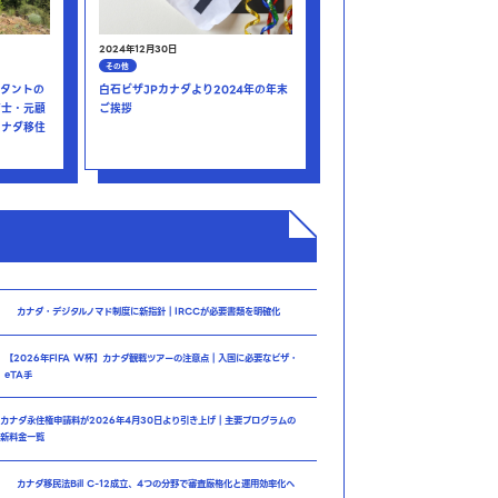
2024年12月30日
その他
タントの
白石ビザJPカナダより2024年の年末
育士・元顧
ご挨拶
カナダ移住
カナダ・デジタルノマド制度に新指針｜IRCCが必要書類を明確化
【2026年FIFA W杯】カナダ観戦ツアーの注意点｜入国に必要なビザ・
eTA手
カナダ永住権申請料が2026年4月30日より引き上げ｜主要プログラムの
新料金一覧
カナダ移民法Bill C-12成立、4つの分野で審査厳格化と運用効率化へ