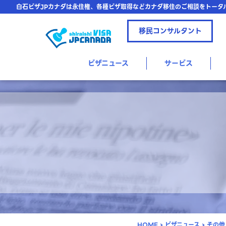
白石ビザJPカナダは永住権、各種ビザ取得などカナダ移住のご相談をトータ
移民コンサルタント
ビザニュース
サービス
HOME
›
ビザニュース
›
その他