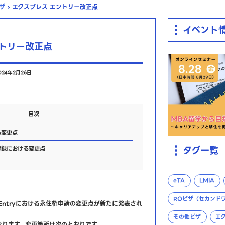
ザ
›
エクスプレス エントリー改正点
イベント
ントリー改正点
024年2月26日
目次
る変更点
タグ一覧
ry登録における変更点
eTA
LMIA
ROビザ（セカンド
s Entryにおける永住権申請の変更点が新たに発表され
その他ビザ
エ
になります。変更箇所は次のとおりです。