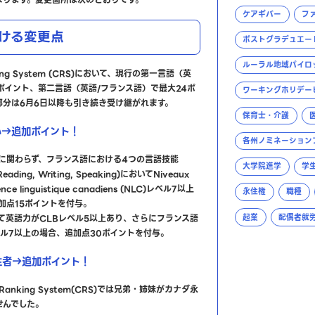
ケアギバー
フ
ける変更点
ポストグラデュエー
ルーラル地域パイロ
nking System (CRS)において、現行の第一言語（英
6ポイント、第二言語（英語/フランス語）で最大24ポ
ワーキングホリデー
部分は6月6日以降も引き続き受け継がれます。
保育士・介護
い→追加ポイント！
各州ノミネーション
に関わらず、フランス語における4つの言語技能
大学院進学
学
, Reading, Writing, Speaking)においてNiveaux
nce linguistique canadiens (NLC)レベル7以上
永住権
職種
加点15ポイントを付与。
起業
配偶者就
て英語力がCLBレベル5以上あり、さらにフランス語
ベル7以上の場合、追加点30ポイントを付与。
住者→追加ポイント！
 Ranking System(CRS)では兄弟・姉妹がカナダ永
せんでした。