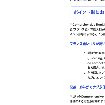
ポイント制にお
※Comprehensive Ra
語/フランス語）で最大13
イントが与えられるという
フランス語レベルが高
英語力の有無
(Listening
de compéte
ある場合、追
全技能におい
力がNLCレ
兄弟・姉妹がカナダ永
※現行のComprehensive
住者による追加点はありま