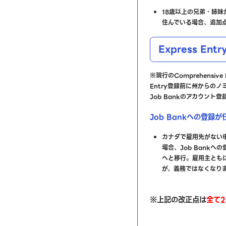
18歳以上の兄弟・姉
住んでいる場合、追加
Express E
※現行のComprehensive 
Entry登録前に州からの
Job Bankのアカウント
Job Bankへの登録
カナダで雇用先がない申請
場合、Job Bankへの登
へと移行。雇用主ともに
が、義務ではなくなり
※上記の改正点は
全て2