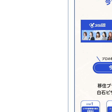
今
プロの
移住プ
白石ビ