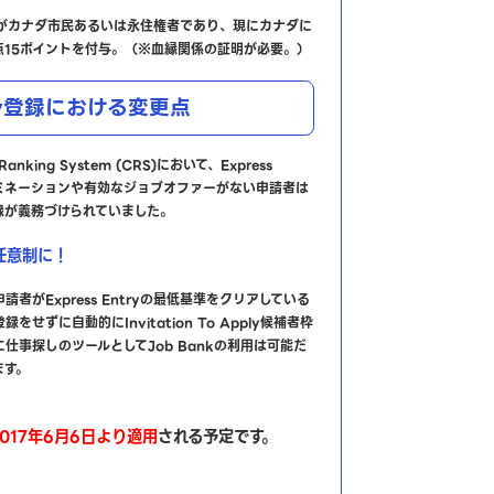
妹がカナダ市民あるいは永住権者であり、現にカナダに
点15ポイントを付与。（※血縁関係の証明が必要。）
ntry登録における変更点
Ranking System (CRS)において、Express
ノミネーションや有効なジョブオファーがない申請者は
登録が義務づけられていました。
が任意制に！
者がExpress Entryの最低基準をクリアしている
録をせずに自動的にInvitation To Apply候補者枠
仕事探しのツールとしてJob Bankの利用は可能だ
ます。
017年6月6日より適用
される予定です。