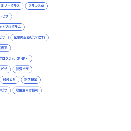
ァミリークラス
フランス語
トビザ
ットプログラム
ビザ
企業内転勤ビザ(ICT)
医療系
プログラム（PNP）
生ビザ
就労ビザ
観光ビザ
語学検定
労ビザ
雇用主向け情報