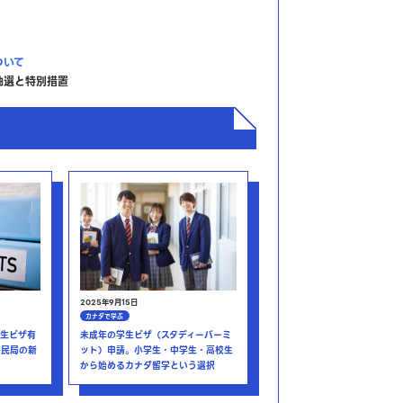
ついて
抽選と特別措置
2025年9月15日
カナダで学ぶ
学生ビザ有
未成年の学生ビザ（スタディーパーミ
移民局の新
ット）申請。小学生・中学生・高校生
から始めるカナダ留学という選択