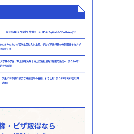
【2025年12月改定】準備コース（Prerequisite／Pathway P
2026年のカナダ留学生受け入れ上限、学生ビザ発行数の州別配分をカナダ
政府が正式
大学院の学生ビザ上限を免除｜博士課程は最短2週間で処理へ【2026年1
月から新制
学生ビザ申請に必要な残高証明の金額、引き上げ【2025年9月1日以降
適用】
権・ビザ取得なら