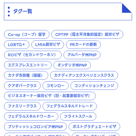
タグ一覧
Co-op（コープ）留学
CPTPP（環太平洋条約協定）就労ビザ
LGBTQ＋
LMIA就労ビザ
PRカードの更新
ROビザ（セカンドワーホリ）
アルバータ州PNP
エクスプレスエントリー
オンタリオ州PNP
カナダ市民権（国籍）
カナディアンエクスペリエンスクラス
ケアギバークラス
コモンロー
コンディションチェンジ
ビジネスオーナー就労ビザ（旧・起業家就労ビザ）
ファミリークラス
フェデラルスキルドトレード
フェデラルスキルドワーカー
フライトスクール
ブリティッシュコロンビア州PNP
ポストグラデュエートビザ