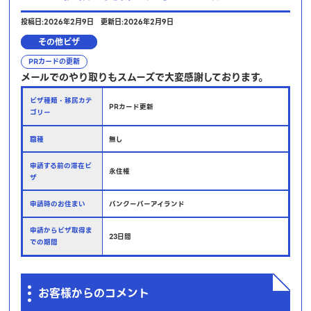
投稿日:2026年2月9日
更新日:2026年2月9日
その他ビザ
PRカードの更新
メールでのやり取りもスムーズで大変感謝しております。
ビザ種類・移民カテ
PRカード更新
ゴリー
職種
無し
申請する前の滞在ビ
永住権
ザ
申請時のお住まい
バンクーバーアイランド
申請からビザ取得ま
23日間
での期間
お客様からのコメント