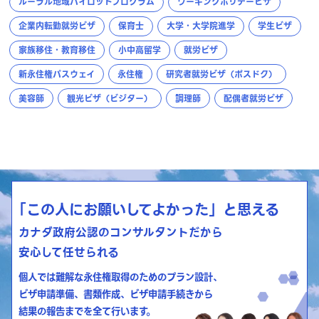
ルーラル地域パイロットプログラム
ワーキングホリデービザ
企業内転勤就労ビザ
保育士
大学・大学院進学
学生ビザ
家族移住・教育移住
小中高留学
就労ビザ
新永住権パスウェイ
永住権
研究者就労ビザ（ポスドク）
美容師
観光ビザ（ビジター）
調理師
配偶者就労ビザ
「この人にお願いしてよかった」と思える
カナダ政府公認のコンサルタントだから
安心して任せられる
個人では難解な永住権取得のためのプラン設計、
ビザ申請準備、書類作成、ビザ申請手続きから
結果の報告までを全て行います。