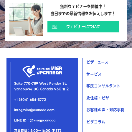
無料ウェビナーを開催中！
当日までの最新情報をお伝えします！
ウェビナーについて
ビザニュース
サービス
Suite 770-789 West Pender St.
移民コンサルタント
Vancouver BC Canada V6C 1H2
永住権・ビザ
+1 (604) 684-5772
お客様の声・対応事例
info@visajpcanada.com
LINE ID：@visajpcanada
ビザコラム
営業時間：8:00～16:00 (PST)