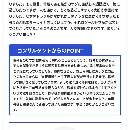
りました。その期間、母親である私がカナダに渡航し４週間近く一緒に
過ごしたのですが、人も温かく、とても過ごしやすくて大好きな国にな
りました。ビザのトラブルがなければこのような経験はできなかったと
考えると結果オーライと思っていますが、それはグールドさんが尽力し
てくださっていたからこそのことです。大変感謝しております。ありがと
うございました！
コンサルタントからのPOINT
お持ちのビザが12月初旬に切れるところでしたので、12月も冬休み前ま
での間就学できるように期限前に延長申請しました。既に年末の帰省を
ご予定になっていましたが、帰省なさると、お正月明けにカナダにお戻
りになってからは、審査結果が出て実際のビザが発行されるまで、就学
して頂けなくなってしまいます。よって泣く泣く帰省を諦め、カナダ国内
にとどまって審査結果を待ちながら、就学を続けられるようにして頂くと
いう方法を取りました。お子様が帰省出来ないという事は大変悲しい事
ですが、就学に影響が出ず、ビザも承認となることが出来ました。申請
者様と親御さんに頑張って頂いた結果です。本当にありがとうございま
す。