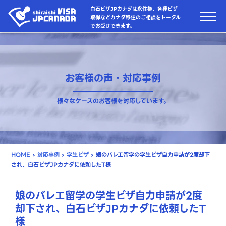
白石ビザJPカナダは永住権、各種ビザ
取得などカナダ移住のご相談をトータル
でお受けできます。
お客様の声・対応事例
様々なケースのお客様を対応しています。
HOME
›
対応事例
›
学生ビザ
›
娘のバレエ留学の学生ビザ自力申請が2度却下
され、白石ビザJPカナダに依頼したT様
娘のバレエ留学の学生ビザ自力申請が2度
却下され、白石ビザJPカナダに依頼したT
様