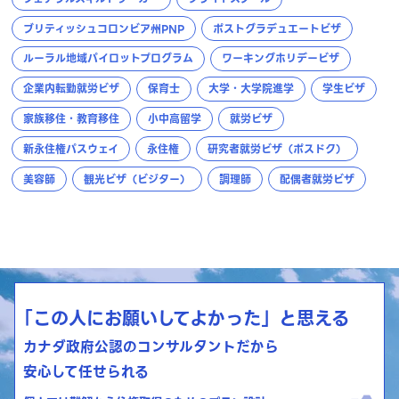
ブリティッシュコロンビア州PNP
ポストグラデュエートビザ
ルーラル地域パイロットプログラム
ワーキングホリデービザ
企業内転勤就労ビザ
保育士
大学・大学院進学
学生ビザ
家族移住・教育移住
小中高留学
就労ビザ
新永住権パスウェイ
永住権
研究者就労ビザ（ポスドク）
美容師
観光ビザ（ビジター）
調理師
配偶者就労ビザ
「この人にお願いしてよかった」と思える
カナダ政府公認のコンサルタントだから
安心して任せられる