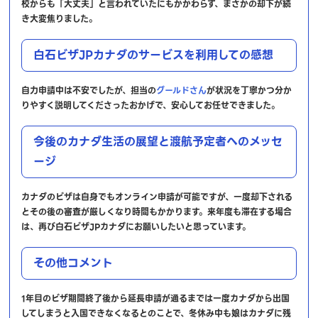
校からも「大丈夫」と言われていたにもかかわらず、まさかの却下が続
き大変焦りました。
白石ビザJPカナダのサービスを利用しての感想
自力申請中は不安でしたが、担当の
グールドさん
が状況を丁寧かつ分か
りやすく説明してくださったおかげで、安心してお任せできました。
今後のカナダ生活の展望と渡航予定者へのメッセ
ージ
カナダのビザは自身でもオンライン申請が可能ですが、一度却下される
とその後の審査が厳しくなり時間もかかります。来年度も滞在する場合
は、再び白石ビザJPカナダにお願いしたいと思っています。
その他コメント
1年目のビザ期間終了後から延長申請が通るまでは一度カナダから出国
してしまうと入国できなくなるとのことで、冬休み中も娘はカナダに残