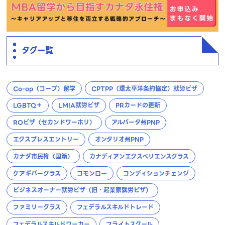
タグ一覧
Co-op（コープ）留学
CPTPP（環太平洋条約協定）就労ビザ
LGBTQ＋
LMIA就労ビザ
PRカードの更新
ROビザ（セカンドワーホリ）
アルバータ州PNP
エクスプレスエントリー
オンタリオ州PNP
カナダ市民権（国籍）
カナディアンエクスペリエンスクラス
ケアギバークラス
コモンロー
コンディションチェンジ
ビジネスオーナー就労ビザ（旧・起業家就労ビザ）
ファミリークラス
フェデラルスキルドトレード
フェデラルスキルドワーカー
フライトスクール