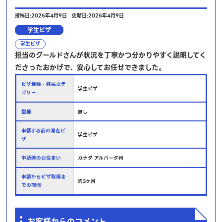
投稿日:2025年4月9日
更新日:2025年4月9日
学生ビザ
学生ビザ
担当のグールドさんが状況を丁寧かつ分かりやすく説明してく
ださったおかげで、安心してお任せできました。
ビザ種類・移民カテ
学生ビザ
ゴリー
職種
無し
申請する前の滞在ビ
学生ビザ
ザ
申請時のお住まい
カナダ アルバータ州
申請からビザ取得ま
約3ヶ月
での期間
お客様からのコメント