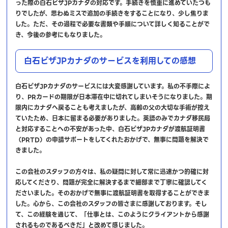
った際の白石ビザJPカナダの対応です。手続きを慎重に進めていたつも
りでしたが、思わぬミスで追加の手続きをすることになり、少し焦りま
した。ただ、その過程で必要な書類や手順について詳しく知ることがで
き、今後の参考にもなりました。
白石ビザJPカナダのサービスを利用しての感想
白石ビザJPカナダのサービスには大変感謝しています。私の不手際によ
り、PRカードの期限が日本滞在中に切れてしまいそうになりました。期
限内にカナダへ戻ることも考えましたが、高齢の父の大切な手術が控え
ていたため、日本に留まる必要がありました。英語のみでカナダ移民局
と対応することへの不安があった中、白石ビザJPカナダが渡航証明書
（PRTD）の申請サポートをしてくれたおかげで、無事に問題を解決で
きました。
この会社のスタッフの方々は、私の疑問に対して常に迅速かつ的確に対
応してくださり、問題が完全に解決するまで細部まで丁寧に確認してく
ださいました。そのおかげで無事に渡航証明書を取得することができま
した。心から、この会社のスタッフの皆さまに感謝しております。そし
て、この経験を通じて、「仕事とは、このようにクライアントから感謝
されるものであるべきだ」と改めて感じました。