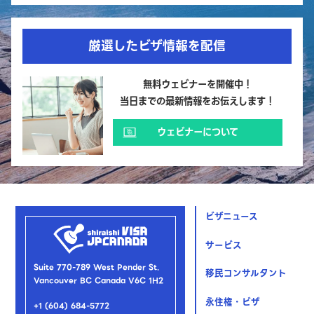
厳選したビザ情報を配信
無料ウェビナーを開催中！
当日までの最新情報をお伝えします！
ウェビナーについて
ビザニュース
サービス
Suite 770-789 West Pender St.
移民コンサルタント
Vancouver BC Canada V6C 1H2
永住権・ビザ
+1 (604) 684-5772