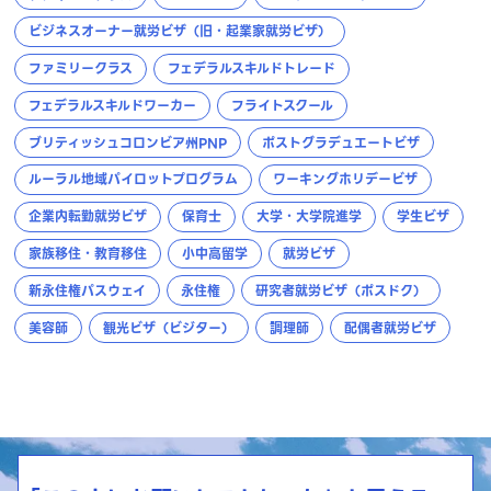
ビジネスオーナー就労ビザ（旧・起業家就労ビザ）
ファミリークラス
フェデラルスキルドトレード
フェデラルスキルドワーカー
フライトスクール
ブリティッシュコロンビア州PNP
ポストグラデュエートビザ
ルーラル地域パイロットプログラム
ワーキングホリデービザ
企業内転勤就労ビザ
保育士
大学・大学院進学
学生ビザ
家族移住・教育移住
小中高留学
就労ビザ
新永住権パスウェイ
永住権
研究者就労ビザ（ポスドク）
美容師
観光ビザ（ビジター）
調理師
配偶者就労ビザ