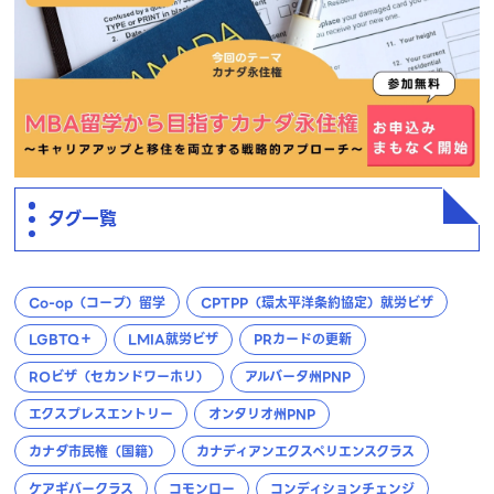
タグ一覧
Co-op（コープ）留学
CPTPP（環太平洋条約協定）就労ビザ
LGBTQ＋
LMIA就労ビザ
PRカードの更新
ROビザ（セカンドワーホリ）
アルバータ州PNP
エクスプレスエントリー
オンタリオ州PNP
カナダ市民権（国籍）
カナディアンエクスペリエンスクラス
ケアギバークラス
コモンロー
コンディションチェンジ