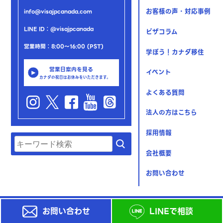
お客様の声・対応事例
info@visajpcanada.com
LINE ID：@visajpcanada
ビザコラム
営業時間：8:00～16:00 (PST)
学ぼう！カナダ移住
営業日案内を見る
イベント
カナダの祝日はお休みをいただきます。
よくある質問
法人の方はこちら
採用情報
会社概要
お問い合わせ
お問い合わせ
LINEで相談
© 2023 Yuki Shiraishi Immigration Consulting Inc.