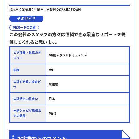
投稿日:2025年2月18日
更新日:2025年2月24日
その他ビザ
PRカードの更新
この会社のスタッフの方々は信頼できる最適なサポートを提
供してくれると思います。
ビザ種類・移民カテ
PR用トラベルドキュメント
ゴリー
職種
無し
申請する前の滞在ビ
永住権
ザ
申請時のお住まい
日本
申請からビザ取得ま
5日間
での期間
お客様からのコメント