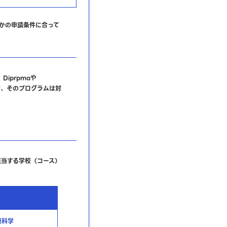
れかの申請条件に合って
iprpmaや
場合、そのプログラムは対
。
の該当する学校（コース）
連科学