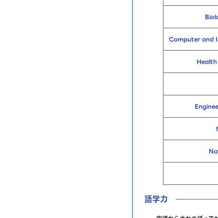
Biol
Computer and I
Health
Enginee
Na
語学力