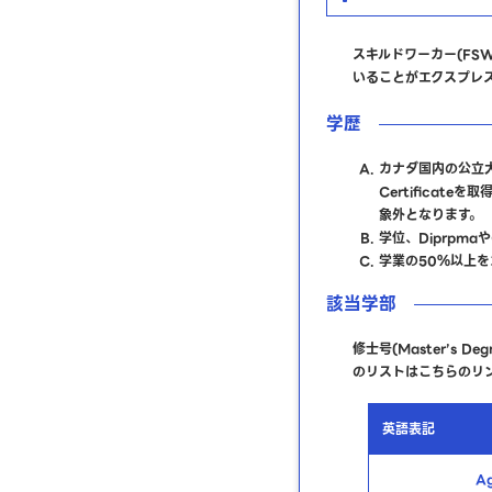
スキルドワーカー(FS
いることがエクスプレ
学歴
カナダ国内の公立大
Certifica
象外となります。
学位、Diprpma
学業の50％以上
該当学部
修士号(Master’s
のリストはこちらのリ
英語表記
Ag