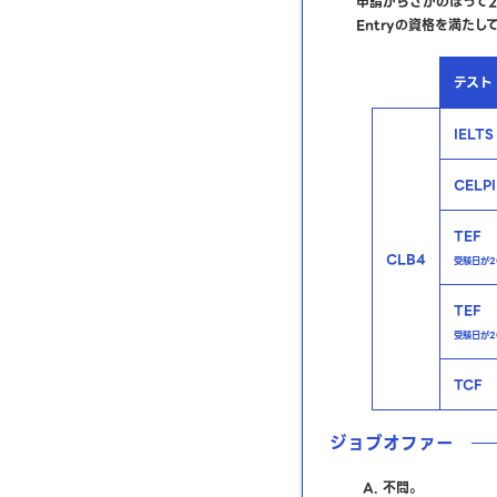
申請からさかのぼって2
Entryの資格を満た
テスト
IEL
CEL
TEF
CLB4
受験日が2
TEF
受験日が20
TCF
ジョブオファー
不問。