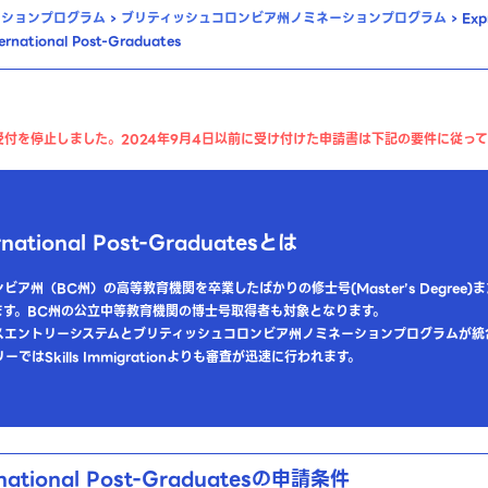
ーションプログラム
›
ブリティッシュコロンビア州ノミネーションプログラム
›
Expr
rnational Post-Graduates
付を停止しました。2024年9月4日以前に受け付けた申請書は下記の要件に従っ
national Post-Graduatesとは
ア州（BC州）の高等教育機関を卒業したばかりの修士号(Master’s Degree)ま
ます。BC州の公立中等教育機関の博士号取得者も対象となります。
スエントリーシステムとブリティッシュコロンビア州ノミネーションプログラムが統
ではSkills Immigrationよりも審査が迅速に行われます。
national Post-Graduatesの申請条件