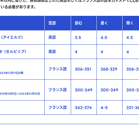
年以内に受けた、移民局指定された英語もしくはフランス語の語学力テストでCLB4以
している必要があります。
言語
読む
書く
聞く
TS（アイエルツ）
英語
3.5
4.0
4.5
PIP（セルピップ）
英語
4
4
4
フランス語
306-351
268-329
306-3
023年12月11日以降
フランス語
300-349
300-349
300-3
19年10月1日～2023年12月10日
フランス語
342-374
4-5
331-3