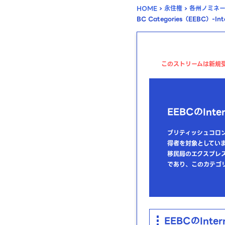
HOME
›
永住権
›
各州ノミネ
BC Categories（EEBC）-Inte
このストリームは新規受
EEBCのInter
ブリティッシュコロンビ
得者を対象としてい
移民局のエクスプレ
であり、このカテゴリー
EEBCのInter