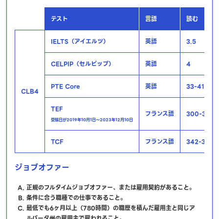
テスト
言語
読む
IELTS（アイエルツ）
英語
3.5
CELPIP（セルピップ）
英語
4
PTE Core
英語
33-41
CLB4
TEF
フランス語
300-349
受験日が2019年10月1日～2023年12月10日
TCF
フランス語
342-374
ジョブオファー
正規のフルタイムジョブオファー、または雇用契約があること。
条件に合う職種での仕事であること。
最低でも6ヶ月以上（780時間）の職歴を積んだ雇用主と同じア
ルバータ州の雇用主で雇われること。