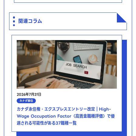
関連コラム
2026年7月31日
カナダ移住
カナダ永住権・エクスプレスエントリー改定｜High-
Wage Occupation Factor（高賃金職種評価）で優
遇される可能性がある37職種一覧