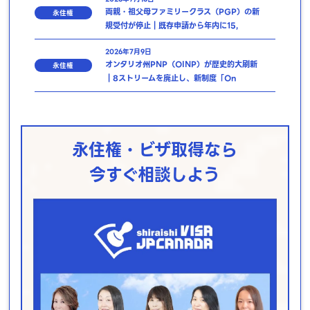
両親・祖父母ファミリークラス（PGP）の新
永住権
規受付が停止｜既存申請から年内に15,
2026年7月9日
オンタリオ州PNP（OINP）が歴史的大刷新
永住権
｜8ストリームを廃止し、新制度「On
永住権・ビザ取得なら
今すぐ相談しよう