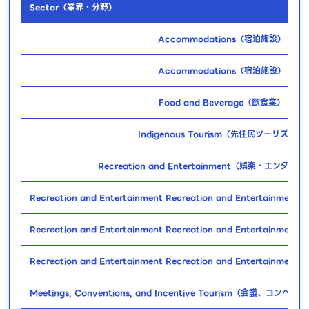
Sector（業界・分野）
Accommodations（宿泊施設）
Accommodations（宿泊施設）
Food and Beverage（飲食業）
Indigenous Tourism（先住民ツーリズム）
Recreation and Entertainment（娯楽・エンタ
Recreation and Entertainment Recreation and Enterta
Recreation and Entertainment Recreation and Enterta
Recreation and Entertainment Recreation and Enterta
Meetings, Conventions, and Incentive Tourism（会議、