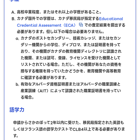
高校卒業程度、またはそれ以上の学歴があること。
カナダ国外での学歴は、カナダ移民局が指定する
Educational
Credential Assessment（ECA）
での査定結果を提出する
必要があります。但し以下の場合は必要ありません。
カナダのポストセカンダリー、技術カレッジ、またはセカン
ダリー機関からの学位、ディプロマ、または証明書を持って
おり、その機関がカナダの教育機関ディレクトリに認識され
た機関、または認可、登録、ライセンスを受けた機関として
リストされている場合。ただし、その機関があなたの資格を
授与する権限を持っていたかどうかを、教育機関や高等教育
に確認する必要があります。
有効なアルバータ資格証明書またはアルバータの職業訓練と
産業訓練（AIT）によって認識された職業証明書を持ってい
る場合。
語学力
申請からさかのぼって2年以内に受けた、移民局指定された英語も
しくはフランス語の語学力テストでCLB4以上である必要がありま
す。