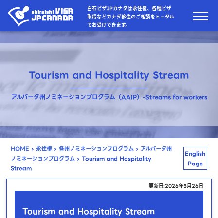
白石ビザJPカナダは永住権、各種ビザ
取得などカナダ移住のご相談をトータル
でお受けできます。
Tourism and Hospitality Stream
アルバータ州ノミネーションプログラム（AAIP）-Streams for workers
HOME
›
永住権
›
各州ノミネーションプログラム
›
アルバータ州
English
ノミネーションプログラム
›
Tourism and Hospitality
Page
Stream
更新日:2026年5月26日
Tourism and Hospitality Stream