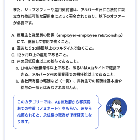
また、ジョブオファーや雇用契約書は、アルバータ州に合法的に設
立され検証可能な雇用主によって署名されており、以下のオファー
が必要です。
雇用主と従業員の関係（employer-employee relationship）
にて、継続して有給で働くこと。
週あたり30時間以上のフルタイムで働くこと。
12ヶ月以上の雇用であること。
州の最低賃金以上の給与であること。
LMIAの最低条件以上である、あるいはAlisサイトで確認で
きる、アルバータ州の同業種での初任給以上であること。
会社所有権の報酬など（一例）、非賃金での報酬は基本給や
給与の一部とはみなされませんん。
このカテゴリーでは、AB州政府から移民局
あての推薦（ノミネート）をもらい、州から
推薦されると、永住権の取得がほぼ確実にな
ります。