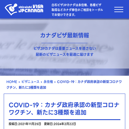
白石ビザJPカナダは永住権、各種ビザ
取得などカナダ移住のご相談をトータル
でお受けできます。
カナダビザ最新情報
ビザJPカナダは重要ニュースを逃さない
最新のビザニュースを最適に届けます
HOME
›
ビザニュース
›
永住権
›
COVID-19：カナダ政府承認の新型コロナワ
クチン、新たに3種類を追加
COVID-19：カナダ政府承認の新型コロナ
ワクチン、新たに3種類を追加
投稿日:2021年11月25日
更新日:2024年2月22日