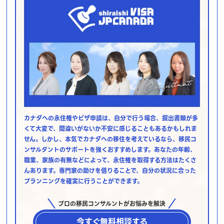
カナダへの永住権やビザ申請は、自分で行う場合、提出書類が多
くて大変で、間違いがないか不安に感じることもあるかもしれま
せん。しかし、本気でカナダへの移住を考えているなら、移民コ
ンサルタントのサポートを強くおすすめします。あなたの年齢、
職業、家族の有無などによって、永住権を取得する方法はたくさ
んあります。専門家の助けを借りることで、自分の状況に合った
プランニングを確実に行うことができます。
プロの移民コンサルントがお悩みを解決
今すぐ無料相談する