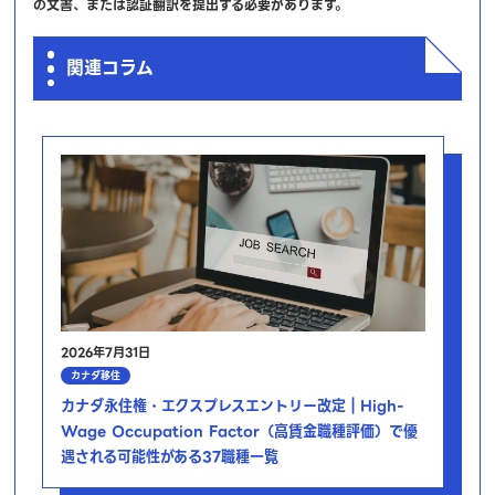
の文書、または認証翻訳を提出する必要があります。
関連コラム
2026年7月31日
カナダ移住
カナダ永住権・エクスプレスエントリー改定｜High-
Wage Occupation Factor（高賃金職種評価）で優
遇される可能性がある37職種一覧