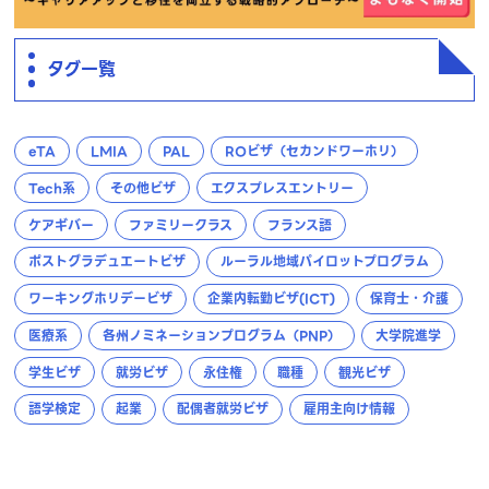
タグ一覧
eTA
LMIA
PAL
ROビザ（セカンドワーホリ）
Tech系
その他ビザ
エクスプレスエントリー
ケアギバー
ファミリークラス
フランス語
ポストグラデュエートビザ
ルーラル地域パイロットプログラム
ワーキングホリデービザ
企業内転勤ビザ(ICT)
保育士・介護
医療系
各州ノミネーションプログラム（PNP）
大学院進学
学生ビザ
就労ビザ
永住権
職種
観光ビザ
語学検定
起業
配偶者就労ビザ
雇用主向け情報