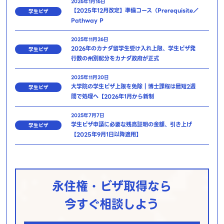
2026年1月16日
【2025年12月改定】準備コース（Prerequisite／
学生ビザ
Pathway P
2025年11月26日
2026年のカナダ留学生受け入れ上限、学生ビザ発
学生ビザ
行数の州別配分をカナダ政府が正式
2025年11月20日
大学院の学生ビザ上限を免除｜博士課程は最短2週
学生ビザ
間で処理へ【2026年1月から新制
2025年7月7日
学生ビザ申請に必要な残高証明の金額、引き上げ
学生ビザ
【2025年9月1日以降適用】
永住権・ビザ取得なら
今すぐ相談しよう