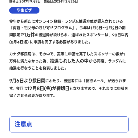
投稿日:2017年9月8日
更新日:2024年2月26日
学生ビザ
今年から新たにオンライン登録・ランダム抽選方式が導入されている
「両親・祖父母の呼び寄せプログラム」。今年は1月3日～2月2日の期
1万件
間限定で
の当選枠が設けられ、選ばれたスポンサーは、90日以内
(8月4日迄) に申請を完了する必要がありました。
カナダ移民局は、その中で、実際に申請を完了したスポンサーの数が1
抽選もれした人の中から
万件に満たなかった為、
再度、ランダムに
抽選を行なうことを発表しました。
9月6日より数日間
にわたり、当選者には「招待メール」が送られま
12月8日(金)が締切日
す。今回は
となりますので、それまでに申請を
完了させる必要があります。
注意点