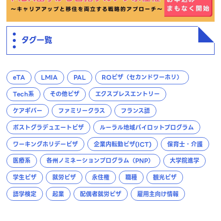
タグ一覧
eTA
LMIA
PAL
ROビザ（セカンドワーホリ）
Tech系
その他ビザ
エクスプレスエントリー
ケアギバー
ファミリークラス
フランス語
ポストグラデュエートビザ
ルーラル地域パイロットプログラム
ワーキングホリデービザ
企業内転勤ビザ(ICT)
保育士・介護
医療系
各州ノミネーションプログラム（PNP）
大学院進学
学生ビザ
就労ビザ
永住権
職種
観光ビザ
語学検定
起業
配偶者就労ビザ
雇用主向け情報