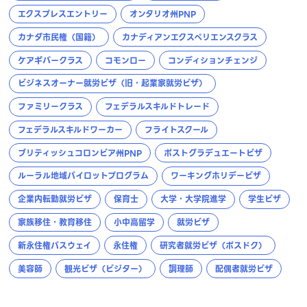
エクスプレスエントリー
オンタリオ州PNP
カナダ市民権（国籍）
カナディアンエクスペリエンスクラス
ケアギバークラス
コモンロー
コンディションチェンジ
ビジネスオーナー就労ビザ（旧・起業家就労ビザ）
ファミリークラス
フェデラルスキルドトレード
フェデラルスキルドワーカー
フライトスクール
ブリティッシュコロンビア州PNP
ポストグラデュエートビザ
ルーラル地域パイロットプログラム
ワーキングホリデービザ
企業内転勤就労ビザ
保育士
大学・大学院進学
学生ビザ
家族移住・教育移住
小中高留学
就労ビザ
新永住権パスウェイ
永住権
研究者就労ビザ（ポスドク）
美容師
観光ビザ（ビジター）
調理師
配偶者就労ビザ