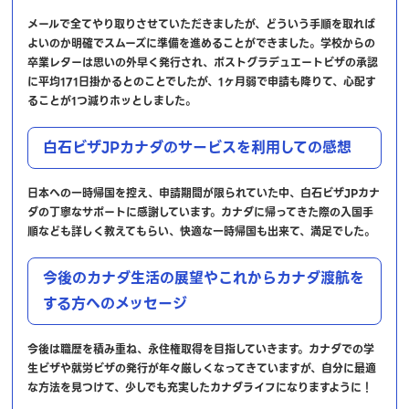
メールで全てやり取りさせていただきましたが、どういう手順を取れば
よいのか明確でスムーズに準備を進めることができました。学校からの
卒業レターは思いの外早く発行され、ポストグラデュエートビザの承認
に平均171日掛かるとのことでしたが、1ヶ月弱で申請も降りて、心配す
ることが1つ減りホッとしました。
白石ビザJPカナダのサービスを利用しての感想
日本への一時帰国を控え、申請期間が限られていた中、白石ビザJPカナ
ダの丁寧なサポートに感謝しています。カナダに帰ってきた際の入国手
順なども詳しく教えてもらい、快適な一時帰国も出来て、満足でした。
今後のカナダ生活の展望やこれからカナダ渡航を
する方へのメッセージ
今後は職歴を積み重ね、永住権取得を目指していきます。カナダでの学
生ビザや就労ビザの発行が年々厳しくなってきていますが、自分に最適
な方法を見つけて、少しでも充実したカナダライフになりますように！