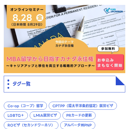
タグ一覧
Co-op（コープ）留学
CPTPP（環太平洋条約協定）就労ビザ
LGBTQ＋
LMIA就労ビザ
PRカードの更新
ROビザ（セカンドワーホリ）
アルバータ州PNP