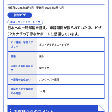
投稿日:2025年3月9日
更新日:2025年3月10日
就労ビザ
ポストグラデュエートビザ
日本への一時帰国を控え、申請期間が限られていた中、ビザ
JPカナダの丁寧なサポートに感謝しています。
ビザ種類・移民カテ
ポストグラデュエートビザ
ゴリー
職種
無し
申請する前の滞在ビ
学生ビザ
ザ
申請時のお住まい
バンクーバー近郊
申請からビザ取得ま
1ヶ月
での期間
お客様からのコメント