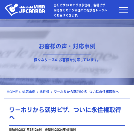
白石ビザJPカナダは永住権、各種ビザ
取得などカナダ移住のご相談をトータル
でお受けできます。
お客様の声・対応事例
様々なケースのお客様を対応しています。
HOME
›
対応事例
›
永住権
›
ワーホリから就労ビザ、ついに永住権取得へ
ワーホリから就労ビザ、ついに永住権取得
へ
投稿日:2021年8月26日
更新日:2024年4月8日