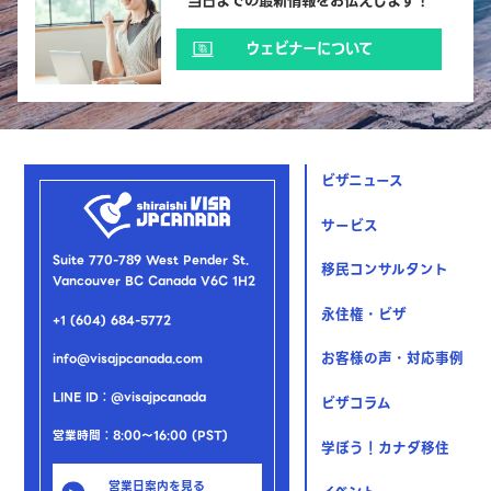
当日までの最新情報をお伝えします！
ウェビナーについて
ビザニュース
サービス
Suite 770-789 West Pender St.
移民コンサルタント
Vancouver BC Canada V6C 1H2
永住権・ビザ
+1 (604) 684-5772
お客様の声・対応事例
info@visajpcanada.com
LINE ID：@visajpcanada
ビザコラム
営業時間：8:00～16:00 (PST)
学ぼう！カナダ移住
営業日案内を見る