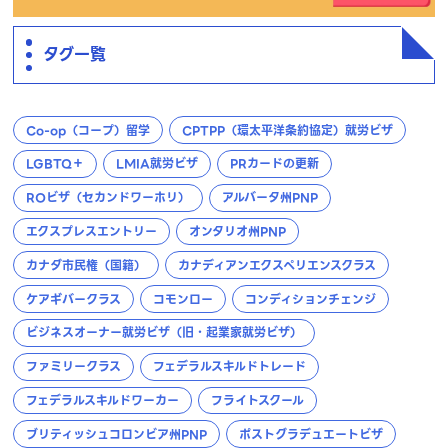
タグ一覧
Co-op（コープ）留学
CPTPP（環太平洋条約協定）就労ビザ
LGBTQ＋
LMIA就労ビザ
PRカードの更新
ROビザ（セカンドワーホリ）
アルバータ州PNP
エクスプレスエントリー
オンタリオ州PNP
カナダ市民権（国籍）
カナディアンエクスペリエンスクラス
ケアギバークラス
コモンロー
コンディションチェンジ
ビジネスオーナー就労ビザ（旧・起業家就労ビザ）
ファミリークラス
フェデラルスキルドトレード
フェデラルスキルドワーカー
フライトスクール
ブリティッシュコロンビア州PNP
ポストグラデュエートビザ