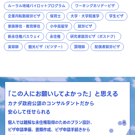
ルーラル地域パイロットプログラム
ワーキングホリデービザ
企業内転勤就労ビザ
保育士
大学・大学院進学
学生ビザ
家族移住・教育移住
小中高留学
就労ビザ
新永住権パスウェイ
永住権
研究者就労ビザ（ポスドク）
美容師
観光ビザ（ビジター）
調理師
配偶者就労ビザ
「この人にお願いしてよかった」と思える
カナダ政府公認のコンサルタントだから
安心して任せられる
個人では難解な永住権取得のためのプラン設計、
ビザ申請準備、書類作成、ビザ申請手続きから