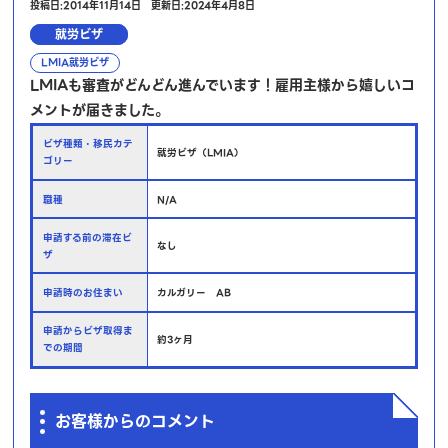
投稿日:2014年11月14日
更新日:2024年4月8日
就労ビザ
LMIA就労ビザ
LMIAも審査がどんどん進んでいます！雇用主様から嬉しいコ
メントが届きました。
ビザ種類・移民カテ
就労ビザ（LMIA）
ゴリー
職種
N/A
申請する前の滞在ビ
なし
ザ
申請時のお住まい
カルガリー AB
申請からビザ取得ま
約3ヶ月
での期間
お客様からのコメント