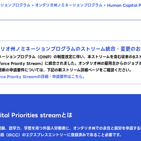
ーションプログラム
›
オンタリオ州ノミネーションプログラム
›
Human Capital Pri
タリオ州ノミネーションプログラムのストリーム統合・変更のお
ネーションプログラム（OINP）の制度改定に伴い、本ストリームを含む従来の8ス
orkforce Priority Stream」に統合されました。オンタリオ州の雇用主からのジ
最新の申請要件については、下記の新ストリーム詳細ページをご確認ください。
force Priority Streamの詳細・申請要件はこちら
。
al Priorities streamとは
経験、語学力、学歴を持つ外国人労働者に、オンタリオ州での永住と就労を申請する
局（IRCC）のエクスプレスエントリーに登録済みであること必要です。