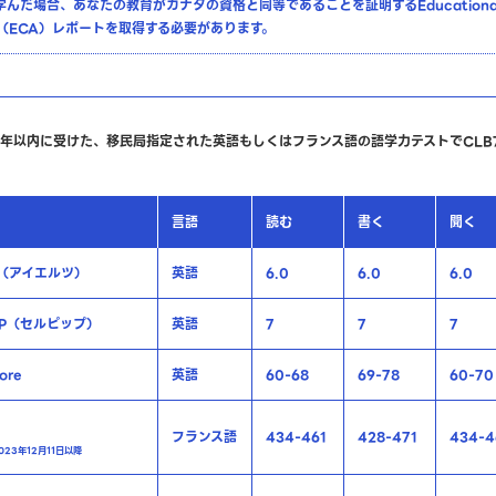
んだ場合、あなたの教育がカナダの資格と同等であることを証明するEducational Cr
ent（ECA）レポートを取得する必要があります。
2年以内に受けた、移民局指定された英語もしくはフランス語の語学力テストでCLB
言語
読む
書く
聞く
S（アイエルツ）
英語
6.0
6.0
6.0
IP（セルピップ）
英語
7
7
7
ore
英語
60-68
69-78
60-70
フランス語
434-461
428-471
434-4
23年12月11日以降