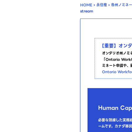
HOME
›
永住権
›
各州ノミネ
stream
【重要】オン
オンタリオ州ノミ
「Ontario W
ミネート申請や、
Ontario Work
Human Capit
必要な熟練した実務
ームです。カナダ移民