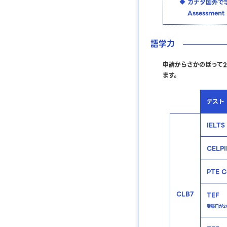
カナダ国外で学
Assessm
語学力
申請からさかのぼって
ます。
テスト
IELT
CELP
PTE C
CLB7
TEF
受験日が20