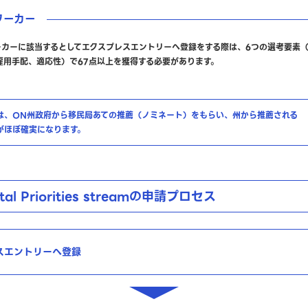
ワーカー
ーカーに該当するとしてエクスプレスエントリーへ登録をする際は、6つの選考要素
雇用手配、適応性）で67点以上を獲得する必要があります。
は、ON州政府から移民局あての推薦（ノミネート）をもらい、州から推薦される
がほぼ確実になります。
tal Priorities streamの申請プロセス
スエントリーへ登録