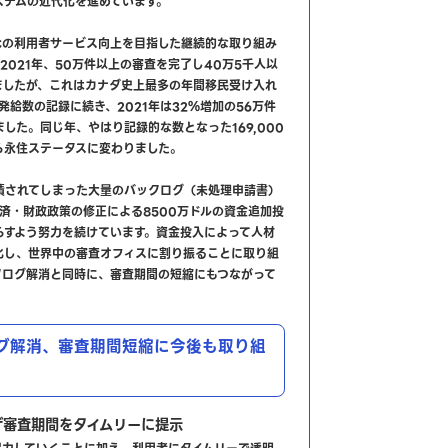
ステムの近代化を進めています。
Cの利用者サービス向上を目指した継続的な取り組み
2021年、50万件以上の審査を完了し40万5千人以
ましたが、これはカナダ史上最多の年間移民受け入れ
発給数の記録に続き、2021年は32％増加の56万件
した。同じ年、やはり記録的な数となった169,000
ら永住ステータスに変わりました。
積されてしまった大量のバックログ（未処理申請書）
経済・財政政策の修正による8500万ドルの資金追加投
らすよう努力を続けています。資金投入によって人材
化し、世界中の審査オフィスに割り振ることに取り組
クログ解消と同時に、審査期間の短縮にもつながって
グ解消、審査期間短縮に今後も取り組
ザ審査期間をタイムリーに提示