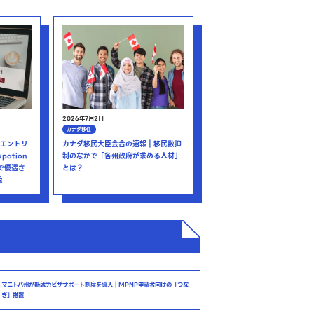
2026年7月2日
カナダ移住
エントリ
カナダ移民大臣会合の速報｜移民数抑
pation
制のなかで「各州政府が求める人材」
）で優遇さ
とは？
覧
マニトバ州が新就労ビザサポート制度を導入｜MPNP申請者向けの「つな
ぎ」措置