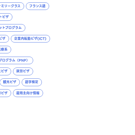
ァミリークラス
フランス語
トビザ
ットプログラム
ビザ
企業内転勤ビザ(ICT)
医療系
プログラム（PNP）
生ビザ
就労ビザ
観光ビザ
語学検定
労ビザ
雇用主向け情報