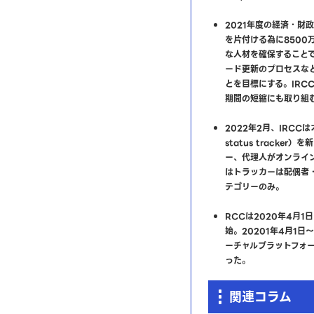
2021年度の経済・財
を片付ける為に8500
な人材を確保すること
ード更新のプロセスな
とを目標にする。IRC
期間の短縮にも取り組
2022年2月、IRCCは
status track
ー、代理人がオンライ
はトラッカーは配偶者
テゴリーのみ。
RCCは2020年4月
始。20201年4月1日
ーチャルプラットフォー
った。
関連コラム