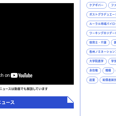
ケアギバー
フ
ポストグラデュエー
ルーラル地域パイロ
ワーキングホリデー
保育士・介護
各州ノミネーション
大学院進学
学
永住権
職種
起業
配偶者就
ニュースは動画でも解説しています
ニュース