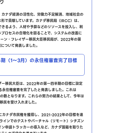
タワ
、カナダ経済の活性化、労働力不足解消、地域社会の
形で貢献しています。カナダ移民局（IRCC）は、
できるよう、人材や予算などのリソースを投入し、利
うプロセスの合理化を図ることで、システムの改善に
ーン・フレイザー移民大臣移民局が、2022年の第
果について発表しました。
半期（1～3月）の永住権審査完了目標
ー移民大臣は、2022年の第一四半期の目標に設定
超える永住権審査を完了したと発表しました。これは
倍の数となります。これらの努力の結果として、今年は
の新移民を受け入れました。
カナダ市民権を獲得し、2021-2022年の目標を達
ンラインでのテストやバーチャル（リモート）シチズン
イン申請トラッカーの導入など、カナダ国籍を取りた