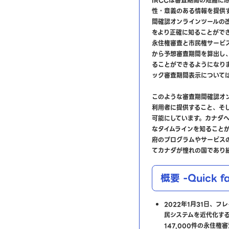
IRCCは審査期間の短縮に
性・意義のある情報を提供す
間確認オンラインツールの
をより正確に知ることがで
永住権審査と市民権サービ
から予想審査期間を算出し
ることができるようになり
ック審査期間表示については
このような審査期間確認オ
利用者に提供すること、そ
可能にしています。カナダ
なタイムラインを知ること
府のプログラムやサービス
てカナダが憧れの国であり
概要 -Quick fa
2022年1月31日、
民システムを近代化する
147,000件の永住