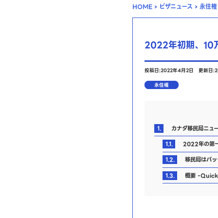
HOME
›
ビザニュース
›
永住権
2022年初期、1
投稿日:2022年4月2日
更新日:2
永住権
1.
カナダ移民局ニュ
1.1.
2022年の第
1.2.
移民局はバッ
1.3.
概要 -Quick 