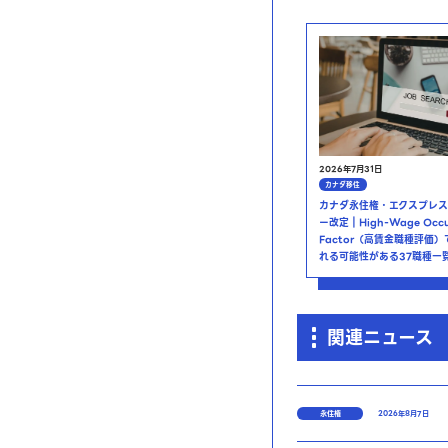
2026年7月31日
カナダ移住
カナダ永住権・エクスプレス
ー改定｜High-Wage Occu
Factor（高賃金職種評価
れる可能性がある37職種一
関連ニュース
永住権
2026年8月7日