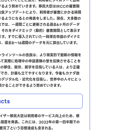
尽力していくことに加え、利用者にタイムリーで透明
るよう努めていきます。移民大臣はIRCCの審査期
改良アップデートにより、利用者が審査にかかる時間
きるようになるとの発表をしました。現在、大多数の
スでは、一週間ごとに更新される過去6ヶ月のデータ
、それをダイナミック（動的）審査期間として表示す
ます。すでに導入されていた一時滞在申請のダイナミ
、過去8～16週間のデータを元に算出しています。
ンラインツールの改良は、より現実的で最新の情報を
して実際に処理中の申請書類の量を反映させることを
への移住、就労、就学を目指している人は、より正確
ができ、計画も立てやすくなります。今後もカナダ政
のデジタル化・近代化を目指し、世界中の人々にとっ
続けることができるよう努めていきます。
cts
フレイザー移民大臣は利用者のサービス向上のため、移
措置を発表。これには、2022年の第一四半期での
権審査完了という目標達成も含まれる。