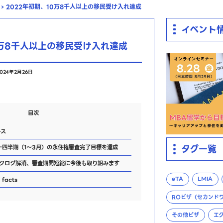
›
2022年初期、10万8千人以上の移民受け入れ達成
イベント
0万8千人以上の移民受け入れ達成
024年2月26日
目次
ース
タグ一覧
一四半期（1～3月）の永住権審査完了目標を達成
クログ解消、審査期間短縮に今後も取り組みます
eTA
LMIA
facts
ROビザ（セカンド
その他ビザ
エ