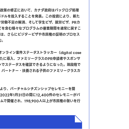
政政策の修正において、カナダ政府はバックログ処理
万ドルを投入することを発表。この投資により、新た
で労働不足の解消、そして学生ビザ、就労ビザ、PRカ
どを含む様々なプログラムの審査期間を通常に戻すこ
Cは、さらにビジタービザや市民権の証明のプロセス
む。
オンライン案件ステータストラッカー（digital case
er）を新たに導入、ファミリークラスのPR申請者やスポンサ
ンでステータスを確認できるようになった。現段階で
・パートナー・扶養される子供のファミリークラスカ
1日より、バーチャルシチズンシップセレモニーを開
～2022年1月31日の間に12,400件のセレモニーがバ
ムで開催され、198,900人以上が市民権の誓いを行