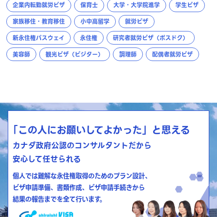
企業内転勤就労ビザ
保育士
大学・大学院進学
学生ビザ
家族移住・教育移住
小中高留学
就労ビザ
新永住権パスウェイ
永住権
研究者就労ビザ（ポスドク）
美容師
観光ビザ（ビジター）
調理師
配偶者就労ビザ
「この人にお願いしてよかった」と思える
カナダ政府公認のコンサルタントだから
安心して任せられる
個人では難解な永住権取得のためのプラン設計、
ビザ申請準備、書類作成、ビザ申請手続きから
結果の報告までを全て行います。