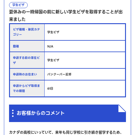
学生ビザ
夏休みの一時帰国の前に新しい学生ビザを取得することが出
来ました
ビザ種類・移民カテ
学生ビザ
ゴリー
職種
N/A
申請する前の滞在ビ
学生ビザ
ザ
申請時のお住まい
バンクーバー近郊
申請からビザ取得ま
61日
での期間
お客様からのコメント
カナダの高校にいっていて、来年も同じ学校に引き続き留学するため、