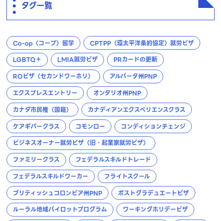
タグ一覧
Co-op（コープ）留学
CPTPP（環太平洋条約協定）就労ビザ
LGBTQ＋
LMIA就労ビザ
PRカードの更新
ROビザ（セカンドワーホリ）
アルバータ州PNP
エクスプレスエントリー
オンタリオ州PNP
カナダ市民権（国籍）
カナディアンエクスペリエンスクラス
ケアギバークラス
コモンロー
コンディションチェンジ
ビジネスオーナー就労ビザ（旧・起業家就労ビザ）
ファミリークラス
フェデラルスキルドトレード
フェデラルスキルドワーカー
フライトスクール
ブリティッシュコロンビア州PNP
ポストグラデュエートビザ
ルーラル地域パイロットプログラム
ワーキングホリデービザ