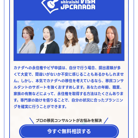
カナダへの永住権やビザ申請は、自分で行う場合、提出書類が多
くて大変で、間違いがないか不安に感じることもあるかもしれませ
ん。しかし、本気でカナダへの移住を考えているなら、移民コンサ
ルタントのサポートを強くおすすめします。あなたの年齢、職業、
家族の有無などによって、永住権を取得する方法はたくさんありま
す。専門家の助けを借りることで、自分の状況に合ったプランニン
グを確実に行うことができます。
プロの移民コンサルントがお悩みを解決
今すぐ無料相談する