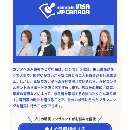
カナダへの永住権やビザ申請は、自分で行う場合、提出書類が多
くて大変で、間違いがないか不安に感じることもあるかもしれませ
ん。しかし、本気でカナダへの移住を考えているなら、移民コンサ
ルタントのサポートを強くおすすめします。あなたの年齢、職業、
家族の有無などによって、永住権を取得する方法はたくさんありま
す。専門家の助けを借りることで、自分の状況に合ったプランニン
グを確実に行うことができます。
プロの移民コンサルントがお悩みを解決
今すぐ無料相談する