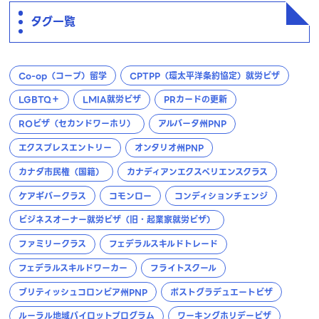
タグ一覧
Co-op（コープ）留学
CPTPP（環太平洋条約協定）就労ビザ
LGBTQ＋
LMIA就労ビザ
PRカードの更新
ROビザ（セカンドワーホリ）
アルバータ州PNP
エクスプレスエントリー
オンタリオ州PNP
カナダ市民権（国籍）
カナディアンエクスペリエンスクラス
ケアギバークラス
コモンロー
コンディションチェンジ
ビジネスオーナー就労ビザ（旧・起業家就労ビザ）
ファミリークラス
フェデラルスキルドトレード
フェデラルスキルドワーカー
フライトスクール
ブリティッシュコロンビア州PNP
ポストグラデュエートビザ
ルーラル地域パイロットプログラム
ワーキングホリデービザ