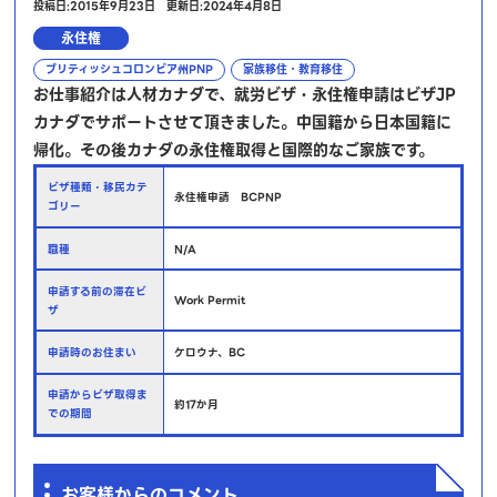
投稿日:2015年9月23日
更新日:2024年4月8日
永住権
ブリティッシュコロンビア州PNP
家族移住・教育移住
お仕事紹介は人材カナダで、就労ビザ・永住権申請はビザJP
カナダでサポートさせて頂きました。中国籍から日本国籍に
帰化。その後カナダの永住権取得と国際的なご家族です。
ビザ種類・移民カテ
永住権申請 BCPNP
ゴリー
職種
N/A
申請する前の滞在ビ
Work Permit
ザ
申請時のお住まい
ケロウナ、BC
申請からビザ取得ま
約17か月
での期間
お客様からのコメント