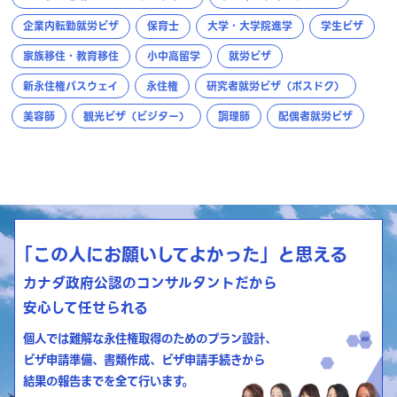
企業内転勤就労ビザ
保育士
大学・大学院進学
学生ビザ
家族移住・教育移住
小中高留学
就労ビザ
新永住権パスウェイ
永住権
研究者就労ビザ（ポスドク）
美容師
観光ビザ（ビジター）
調理師
配偶者就労ビザ
「この人にお願いしてよかった」と思える
カナダ政府公認のコンサルタントだから
安心して任せられる
個人では難解な永住権取得のためのプラン設計、
ビザ申請準備、書類作成、ビザ申請手続きから
結果の報告までを全て行います。