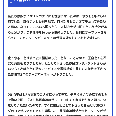
私たち家族がビザＪＰカナダにお世話になったのは、今から2年ぐらい
前でした。あるテレビ番組を見て、自分たちもカナダで生活してみたい
と思い、ネットでいろいろ調べたら、人材カナダ（旧）という会社があ
ると分かり、まず仕事を探しから依頼しました。順調にオーファーをも
らって、すぐにワークパーミットの代理申請をしていただきました。
全てやることはまったく経験のしたことないことなので、正直とても不
安な時期もありましたが、担当して下さった移民コンサルタントさんが
いつもてきぱきと的確なアドバイスや書類準備に関しての指示を下さっ
たお陰で2年のワークパーミットが下りました。
2013年6月から家族でカナダにやってきて、半年ぐらい今の雇主のもと
で働いた頃、ボスに移民申請のサポートはしてくれませんかと頼み、快
諾していただいたのです。すぐに前回担当して下さった白石ビザJPカナ
ダのコンサルタントさんに連絡して、移民申請希望と伝え、ワークビザ