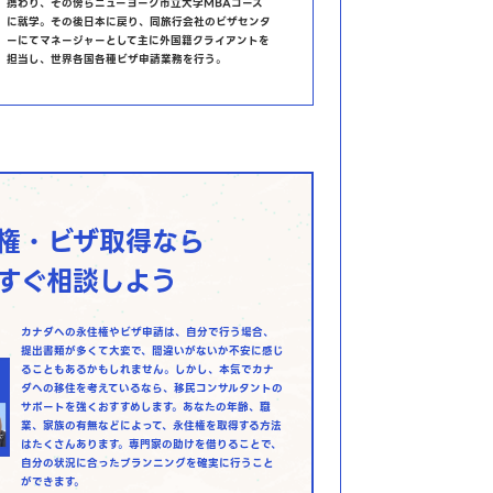
携わり、その傍らニューヨーク市立大学MBAコース
に就学。その後日本に戻り、同旅行会社のビザセンタ
ーにてマネージャーとして主に外国籍クライアントを
担当し、世界各国各種ビザ申請業務を行う。
権・ビザ取得なら
すぐ相談しよう
カナダへの永住権やビザ申請は、自分で行う場合、
提出書類が多くて大変で、間違いがないか不安に感じ
ることもあるかもしれません。しかし、本気でカナ
ダへの移住を考えているなら、移民コンサルタントの
サポートを強くおすすめします。あなたの年齢、職
業、家族の有無などによって、永住権を取得する方法
はたくさんあります。専門家の助けを借りることで、
自分の状況に合ったプランニングを確実に行うこと
ができます。