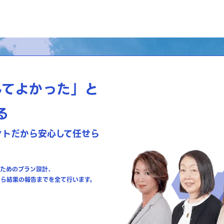
してよかった」と
る
ントだから
安心して任せら
ためのプラン設計、
から
結果の報告までを全て行います。