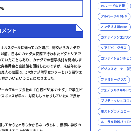
PRカードの更新
5日
アルバータ州PNP
オンタリオ州PNP
コメント
カナディアンエクス
ョナルスクールに通っていた娘が、高校からカナダで
ケアギバークラス
、以前、日本のカナダ大使館で行われたビクトリアで
コンディションチェ
っていたこともあり、カナダでの留学検討を開始しま
教育委員会と直接話を開始したのですが、未成年に必
ビジネスオーナー就
後見人の問題で、JPカナダ留学センターという留学エ
た方がいいということになりました。
ファミリークラス
ターのグループ会社の「白石ビザJPカナダ」で学生ビ
フェデラルスキルド
レスポンスが早く、対応もしっかりしていたので良か
ブリティッシュコロ
ポストグラデュエー
ルーラル地域パイロ
頼してから2ヶ月もかからないうちに、無事に学校の