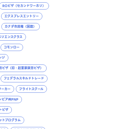
ROビザ（セカンドワーホリ）
エクスプレスエントリー
カナダ市民権（国籍）
ペリエンスクラス
コモンロー
ンジ
労ビザ（旧・起業家就労ビザ）
フェデラルスキルドトレード
ワーカー
フライトスクール
ンビア州PNP
トビザ
ットプログラム