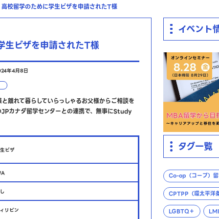
高校留学のために学生ビザを申請されたT様
イベント
学生ビザを申請されたT様
024年4月8日
様と離れて暮らしていらっしゃるお父様からご相談を
JPカナダ留学センターとの連携で、無事にStudy
タグ一覧
学生ビザ
/A
Co-op（コープ）
なし
CPTPP（環太平
フィリピン
LGBTQ＋
LM