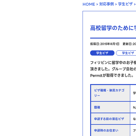
HOME
›
対応事例
›
学生ビザ
›
高校留学のために
投稿日:2015年8月1日
更新日:2
学生ビザ
学生ビザ
フィリピンに留学中のお子
頂きました。グループ会社の
Permitが取得できました。
ビザ種類・移民カテゴ
リー
職種
N
申請する前の滞在ビザ
申請時のお住まい