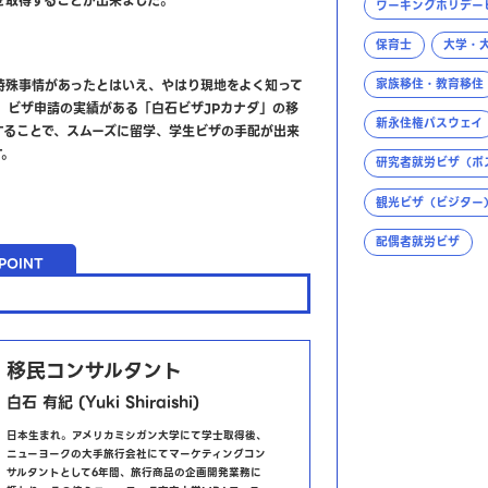
を取得することが出来ました。
ワーキングホリデー
保育士
大学・
特殊事情があったとはいえ、やはり現地をよく知って
家族移住・教育移住
、ビザ申請の実績がある「白石ビザJPカナダ」の移
新永住権パスウェイ
することで、スムーズに留学、学生ビザの手配が出来
す。
研究者就労ビザ（ポ
観光ビザ（ビジター
配偶者就労ビザ
OINT
移民コンサルタント
白石 有紀 (Yuki Shiraishi)
日本生まれ。アメリカミシガン大学にて学士取得後、
ニューヨークの大手旅行会社にてマーケティングコン
サルタントとして6年間、旅行商品の企画開発業務に