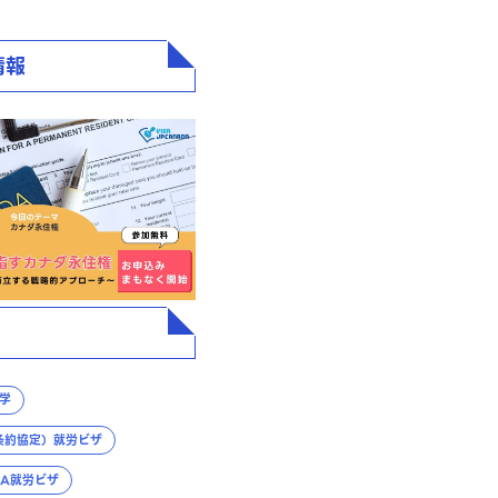
情報
留学
洋条約協定）就労ビザ
IA就労ビザ