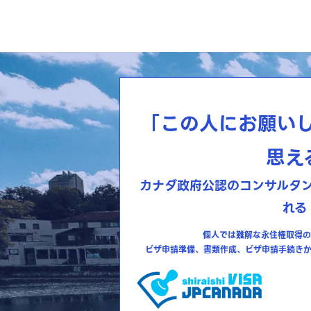
「この人にお願い
思え
カナダ政府公認のコンサルタ
れる
個人では難解な永住権取得の
ビザ申請準備、書類作成、ビザ申請手続き