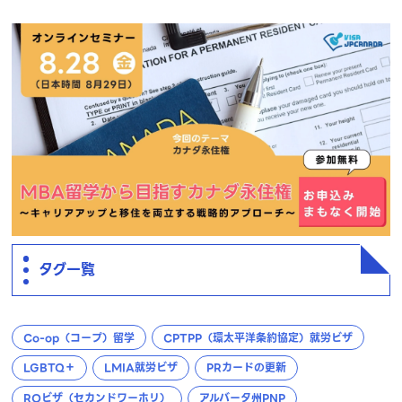
タグ一覧
Co-op（コープ）留学
CPTPP（環太平洋条約協定）就労ビザ
LGBTQ＋
LMIA就労ビザ
PRカードの更新
ROビザ（セカンドワーホリ）
アルバータ州PNP