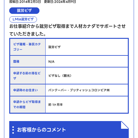
投稿日:2014年2月3日
更新日:2024年4月9日
就労ビザ
LMIA就労ビザ
お仕事紹介から就労ビザ取得まで人材カナダでサポートさせ
ていただきました。
ビザ種類・移民カテ
就労ビザ
ゴリー
職種
N/A
申請する前の滞在ビ
ビザなし（観光）
ザ
申請時のお住まい
バンクーバー・ブリティッシュコロンビア州
申請からビザ取得ま
約 1ヶ月半
での期間
お客様からのコメント