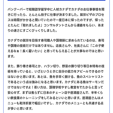
バンクーバーで短期語学留学中に人材カナダでカナダのお仕事事情を聞
きに行ったら、とんとん拍子に仕事が決まりました。就労ビザのプロセ
スは時間がかかると聞いていたので一度日本に帰ったのですが、帰った
とたんに「取れましたよ」コンサルタントさんから連絡をもらい、あま
りの速さにすごくびっくりしました。
カナダでの就労を目指す寿司職人や調理師に求められているのは、寿司
や調理の技術だけではありません。店長さんや、社長さんに「この子使
えるなぁ！長く雇いたい」と思ってもらえることが大事なのではと思い
ます。
また、飾り巻き寿司とか、ハラン切り、野菜の飾り切り等日本特有の技
術を持っていると、いざというときに自分の能力をアピールできるので
はないかと思います。あとは、魚を手早く捌ける、魚のスペシャリスト
であるという点は強みになると思います。カナダにある魚はサーモンだ
けではないですよ！若い方は、調理学校やすし教室をでたからと言って
安心せず、まずは焦らずに日本のチェーン店や居酒屋さんで、半年くら
い飲食業のトレーニングをしてみるといいと思います。居酒屋さんはメ
ニューも和洋折衷で幅広いですし、カナダでのメニューとも共通する点
が多いと思います。