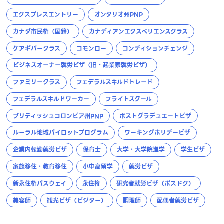
エクスプレスエントリー
オンタリオ州PNP
カナダ市民権（国籍）
カナディアンエクスペリエンスクラス
ケアギバークラス
コモンロー
コンディションチェンジ
ビジネスオーナー就労ビザ（旧・起業家就労ビザ）
ファミリークラス
フェデラルスキルドトレード
フェデラルスキルドワーカー
フライトスクール
ブリティッシュコロンビア州PNP
ポストグラデュエートビザ
ルーラル地域パイロットプログラム
ワーキングホリデービザ
企業内転勤就労ビザ
保育士
大学・大学院進学
学生ビザ
家族移住・教育移住
小中高留学
就労ビザ
新永住権パスウェイ
永住権
研究者就労ビザ（ポスドク）
美容師
観光ビザ（ビジター）
調理師
配偶者就労ビザ